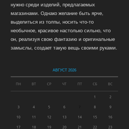
нужно среди изделий, предлагаемых
магазинами. Однако желание быть ярче,
выделиться из толпы, носить что-то
необычное, красивое настолько сильно, что
он, реализуя свою фантазию и оригинальные
замыслы, создает такую вещь своими руками.
АВГУСТ 2026
ПН
ВТ
СР
ЧТ
ПТ
СБ
ВС
1
2
3
4
5
6
7
8
9
10
11
12
13
14
15
16
17
18
19
20
21
22
23