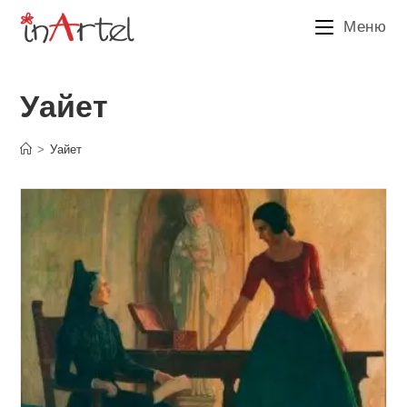
Перейти
Меню
к
содержимому
Уайет
>
Уайет