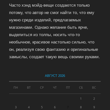
Часто хэнд мэйд-вещи создаются только
потому, что автор не смог найти то, что ему
нужно среди изделий, предлагаемых
магазинами. Однако желание быть ярче,
выделиться из толпы, носить что-то
необычное, красивое настолько сильно, что
он, реализуя свою фантазию и оригинальные
замыслы, создает такую вещь своими руками.
АВГУСТ 2026
ПН
ВТ
СР
ЧТ
ПТ
СБ
ВС
1
2
3
4
5
6
7
8
9