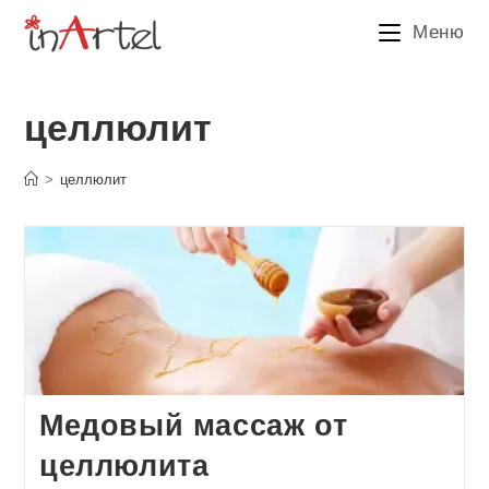
Перейти
Меню
к
содержимому
целлюлит
>
целлюлит
Медовый массаж от
целлюлита