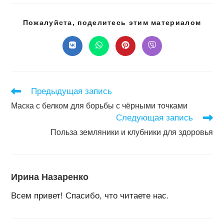
Подел
Пожалуйста, поделитесь этим материалом
этим
конте
Открывается
Открывается
Открывается
Открывается
в
в
в
в
новом
новом
новом
новом
окне
окне
окне
окне
Читать
Предыдущая запись
далее
Маска с белком для борьбы с чёрными точками
статьи
Следующая запись
Польза земляники и клубники для здоровья
Ирина Назаренко
Всем привет! Спасибо, что читаете нас.