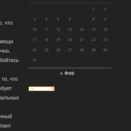
1
2
3
4
5
6
7
8
9
, что
10
11
12
13
14
15
16
17
18
19
20
21
22
23
омощи
24
25
26
27
28
29
30
чно,
обойтись
31
« Фев
 то, что
ебует
нальных
енный
алант