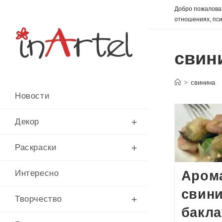
Перейти
Добро пожаловат
к
отношениях, пси
содержимому
свин
>
свинина
Новости
Декор
Раскраски
Аром
Интересно
свини
Творчество
бакл