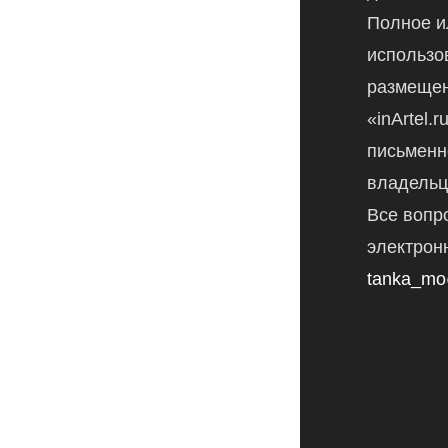
Полное и
использо
размещен
«inArtel.
письменн
владельц
Все вопр
электрон
tanka_mo