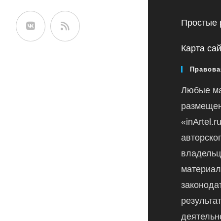
сайте
Простые 
Карта са
Правова
Любые м
размещен
«inArtel.
авторско
владельц
материал
законода
результа
деятельн