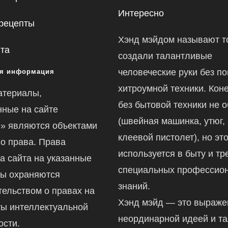
Интересно
рецепты
Хэнд мэйдом называют то
йта
создали талантливые
человеческие руки без п
я информация
хитроумной техники. Коне
атериалы,
без бытовой техники не 
ные на сайте
(швейная машинка, утюг,
ru» являются объектами
клеевой пистолет), но это
го права. Права
используется в быту и тр
а сайта на указанные
специальных профессио
ы охраняются
знаний.
тельством о правах на
Хэнд мэйд — это выраж
ты интеллектуальной
неординарной идеей и т
ости.