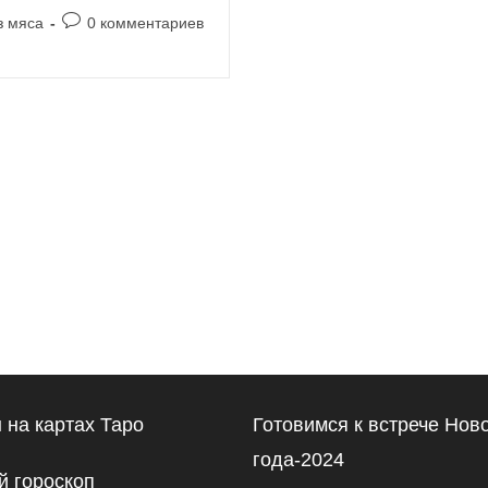
Комментарии
з мяса
0 комментариев
к
записи:
 на картах Таро
Готовимся к встрече Нов
года-2024
 гороскоп