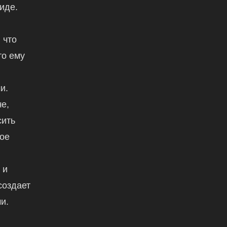
иде.
 что
то ему
и.
е,
сить
вое
,
 и
создает
и.