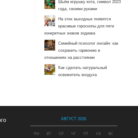
Шьём игрушку кота, символ 2023
года, своими руками
На этих выходных появятся
красивые гороскопы для пяти
конкретных знаков зодиака
Семейный психолог онлайн: как
сохранить гармонию в
отношениях на расстоянии
Как сделать натуральный
освежитель воздуха
АВГУСТ 2026
ого
ПН
ВТ
СР
ЧТ
ПТ
СБ
ВС