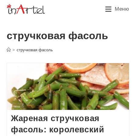
Перейти
Меню
к
содержимому
стручковая фасоль
>
стручковая фасоль
Жареная стручковая
фасоль: королевский