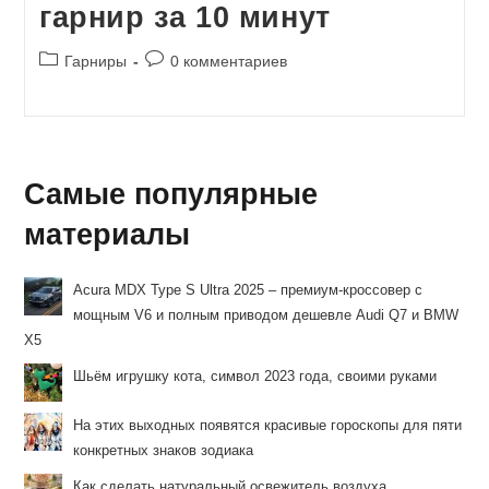
гарнир за 10 минут
Рубрика
Комментарии
Гарниры
0 комментариев
записи:
к
записи:
Самые популярные
материалы
Acura MDX Type S Ultra 2025 – премиум-кроссовер с
мощным V6 и полным приводом дешевле Audi Q7 и BMW
X5
Шьём игрушку кота, символ 2023 года, своими руками
На этих выходных появятся красивые гороскопы для пяти
конкретных знаков зодиака
Как сделать натуральный освежитель воздуха