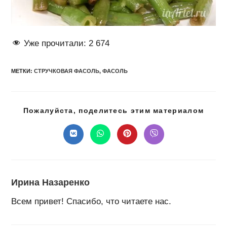
Уже прочитали:
2 674
МЕТКИ
:
СТРУЧКОВАЯ ФАСОЛЬ
,
ФАСОЛЬ
Подел
Пожалуйста, поделитесь этим материалом
этим
конте
Открывается
Открывается
Открывается
Открывается
в
в
в
в
новом
новом
новом
новом
окне
окне
окне
окне
Ирина Назаренко
Всем привет! Спасибо, что читаете нас.