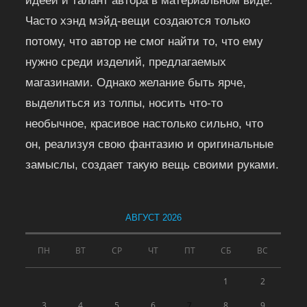
идеей и талант автора в материальном виде.
Часто хэнд мэйд-вещи создаются только
потому, что автор не смог найти то, что ему
нужно среди изделий, предлагаемых
магазинами. Однако желание быть ярче,
выделиться из толпы, носить что-то
необычное, красивое настолько сильно, что
он, реализуя свою фантазию и оригинальные
замыслы, создает такую вещь своими руками.
АВГУСТ 2026
ПН
ВТ
СР
ЧТ
ПТ
СБ
ВС
1
2
3
4
5
6
7
8
9