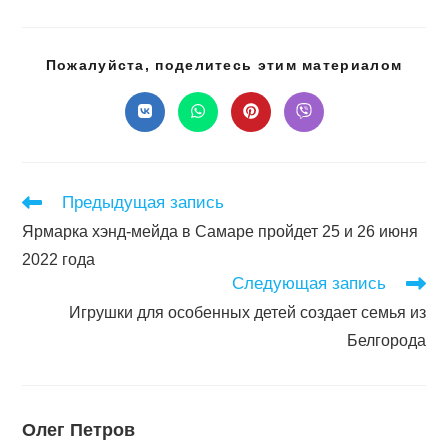
Подел
Пожалуйста, поделитесь этим материалом
этим
конте
Открывается
Открывается
Открывается
Открывается
в
в
в
в
новом
новом
новом
новом
окне
окне
окне
окне
Читать
Предыдущая запись
далее
Ярмарка хэнд-мейда в Самаре пройдет 25 и 26 июня
статьи
2022 года
Следующая запись
Игрушки для особенных детей создает семья из
Белгорода
Олег Петров