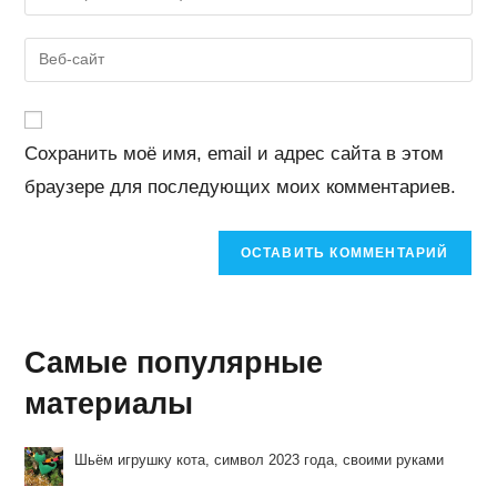
свой
имя
email-
Введите
пользователя,
адрес,
URL
чтобы
чтобы
вашего
прокомментировать
прокомментировать
веб-
Сохранить моё имя, email и адрес сайта в этом
сайта
браузере для последующих моих комментариев.
(необязательно)
Самые популярные
материалы
Шьём игрушку кота, символ 2023 года, своими руками