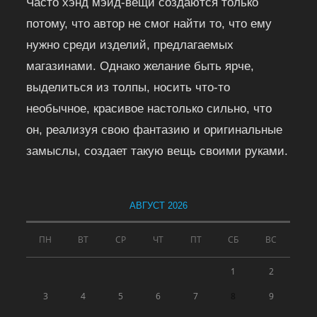
Часто хэнд мэйд-вещи создаются только
потому, что автор не смог найти то, что ему
нужно среди изделий, предлагаемых
магазинами. Однако желание быть ярче,
выделиться из толпы, носить что-то
необычное, красивое настолько сильно, что
он, реализуя свою фантазию и оригинальные
замыслы, создает такую вещь своими руками.
АВГУСТ 2026
ПН
ВТ
СР
ЧТ
ПТ
СБ
ВС
1
2
3
4
5
6
7
8
9