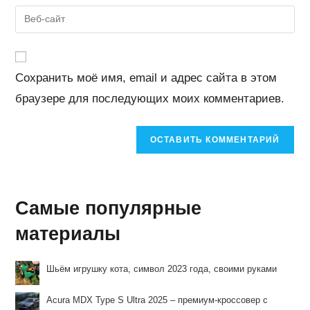
email-
Введите
пользователя,
адрес,
URL
чтобы
чтобы
вашего
прокомментировать
прокомментировать
веб-
Сохранить моё имя, email и адрес сайта в этом
сайта
браузере для последующих моих комментариев.
(необязательно)
Самые популярные
материалы
Шьём игрушку кота, символ 2023 года, своими руками
Acura MDX Type S Ultra 2025 – премиум-кроссовер с