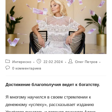
Рубрика
Запись
Автор
Интересно
22.02.2024
Олег Петров
записи:
опубликована:
записи:
Комментарии
0 комментариев
к
записи:
Достижение благополучия ведет к богатству.
Я многому научился в своем стремлении к
денежному «успеху»,
рассказывает
изданию