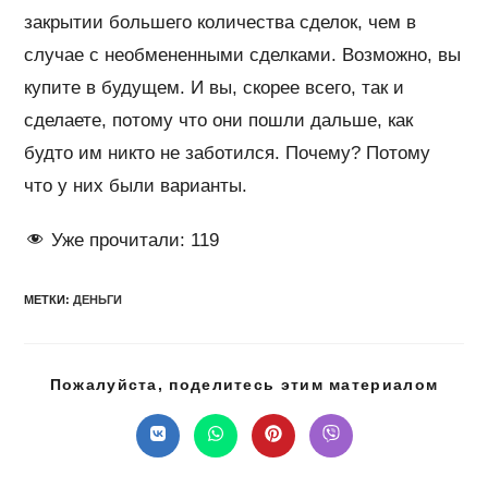
закрытии большего количества сделок, чем в
случае с необмененными сделками. Возможно, вы
купите в будущем. И вы, скорее всего, так и
сделаете, потому что они пошли дальше, как
будто им никто не заботился. Почему? Потому
что у них были варианты.
Уже прочитали:
119
МЕТКИ
:
ДЕНЬГИ
Подел
Пожалуйста, поделитесь этим материалом
этим
конте
Открывается
Открывается
Открывается
Открывается
в
в
в
в
новом
новом
новом
новом
окне
окне
окне
окне