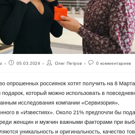
Запись
Автор
Комментарии
о
05.03.2024
Олег Петров
0 комментариев
опубликована:
записи:
к
записи:
о опрошенных россиянок хотят получить на 8 Март
 подарок, который можно использовать в повседнев
данным исследования компании «Сервизория»,
нного в «Известиях». Около 21% предпочли бы пода
Среди женщин и мужчин важными факторами при выб
ляются уникальность и оригинальность, качество тов