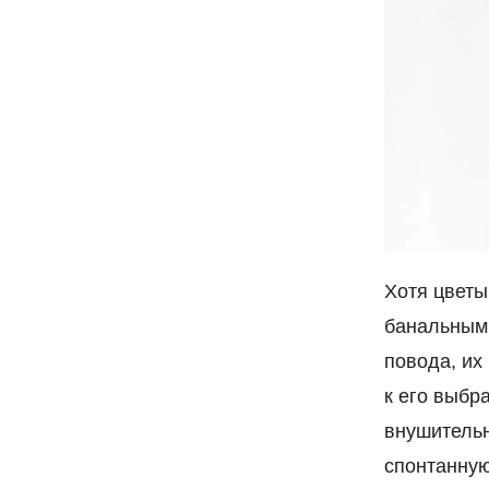
Хотя цветы
банальными
повода, их 
к его выбр
внушительн
спонтанную