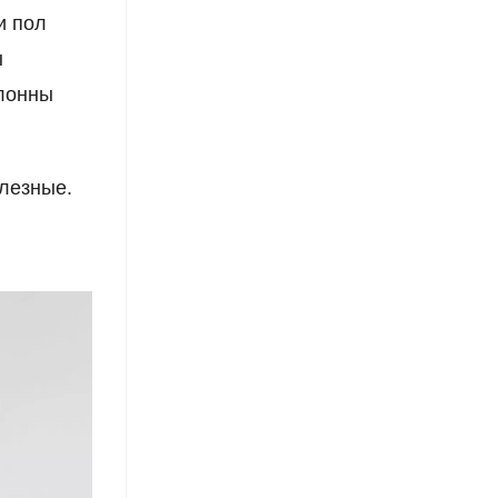
и пол
ы
клонны
лезные.