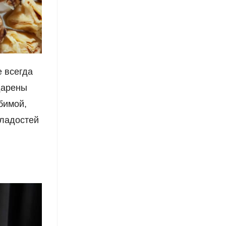
е всегда
дарены
бимой,
сладостей