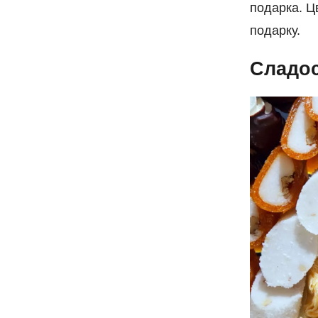
подарка. Ц
подарку.
Сладо