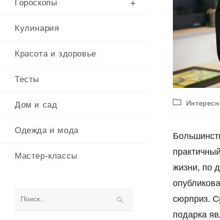
Гороскопы
Кулинария
Красота и здоровье
Тесты
Рубрика
Интересн
Дом и сад
записи:
Одежда и мода
Большинств
практичный
Мастер-классы
жизни, по 
опубликова
сюрприз. 
Поиск
подарка яв
на