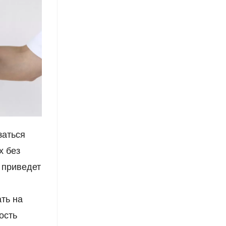
заться
х без
о приведет
ть на
ость