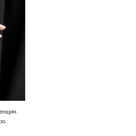
женщин.
ро.