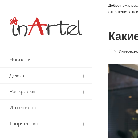
Перейти
Добро пожаловат
к
отношениях, пси
содержимому
Каки
>
Интересн
Новости
Декор
Раскраски
Интересно
Творчество