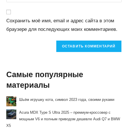
URL
чтобы
чтобы
вашего
прокомментировать
прокомментировать
веб-
Сохранить моё имя, email и адрес сайта в этом
сайта
браузере для последующих моих комментариев.
(необязательно)
Самые популярные
материалы
Шьём игрушку кота, символ 2023 года, своими руками
Acura MDX Type S Ultra 2025 – премиум-кроссовер с
мощным V6 и полным приводом дешевле Audi Q7 и BMW
X5