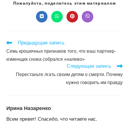
Подел
Пожалуйста, поделитесь этим материалом
этим
конте
Открывается
Открывается
Открывается
Открывается
в
в
в
в
новом
новом
новом
новом
окне
окне
окне
окне
Читать
Предыдущая запись
далее
Семь крошечных признаков того, что ваш партнер-
статьи
изменщик снова собрался «налево»
Следующая запись
Перестаньте лгать своим детям о смерти. Почему
нужно говорить им правду
Ирина Назаренко
Всем привет! Спасибо, что читаете нас.