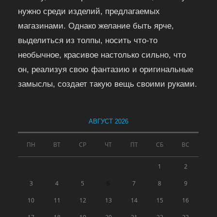
нужно среди изделий, предлагаемых
магазинами. Однако желание быть ярче,
выделиться из толпы, носить что-то
необычное, красивое настолько сильно, что
он, реализуя свою фантазию и оригинальные
замыслы, создает такую вещь своими руками.
АВГУСТ 2026
ПН
ВТ
СР
ЧТ
ПТ
СБ
ВС
1
2
3
4
5
6
7
8
9
10
11
12
13
14
15
16