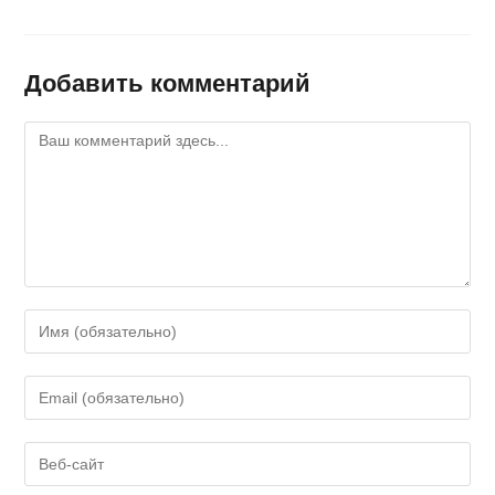
Добавить комментарий
Комментарий
Введите
свое
имя
Введите
или
свой
имя
email-
Введите
пользователя,
адрес,
URL
чтобы