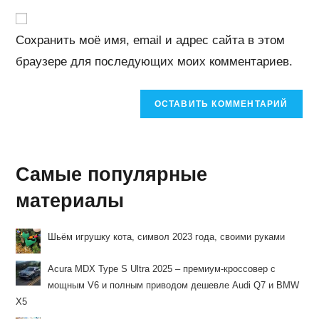
чтобы
вашего
прокомментировать
прокомментировать
веб-
Сохранить моё имя, email и адрес сайта в этом
сайта
браузере для последующих моих комментариев.
(необязательно)
Самые популярные
материалы
Шьём игрушку кота, символ 2023 года, своими руками
Acura MDX Type S Ultra 2025 – премиум-кроссовер с
мощным V6 и полным приводом дешевле Audi Q7 и BMW
X5