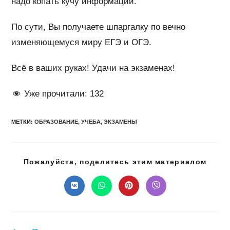
надо копать кучу информации.
По сути, Вы получаете шпаргалку по вечно
изменяющемуся миру ЕГЭ и ОГЭ.
Всё в ваших руках! Удачи на экзаменах!
Уже прочитали:
132
МЕТКИ
:
ОБРАЗОВАНИЕ
,
УЧЕБА
,
ЭКЗАМЕНЫ
Подел
Пожалуйста, поделитесь этим материалом
этим
конте
Открывается
Открывается
Открывается
Открывается
в
в
в
в
новом
новом
новом
новом
окне
окне
окне
окне