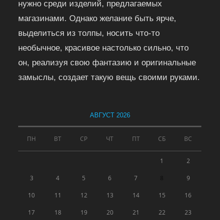
нужно среди изделий, предлагаемых
магазинами. Однако желание быть ярче,
выделиться из толпы, носить что-то
необычное, красивое настолько сильно, что
он, реализуя свою фантазию и оригинальные
замыслы, создает такую вещь своими руками.
АВГУСТ 2026
ПН
ВТ
СР
ЧТ
ПТ
СБ
ВС
1
2
3
4
5
6
7
8
9
10
11
12
13
14
15
16
17
18
19
20
21
22
23