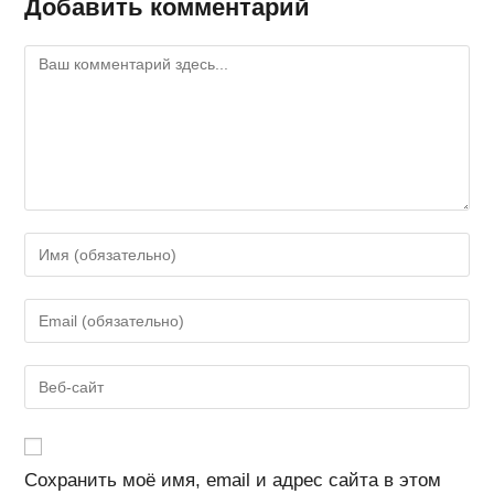
Добавить комментарий
Комментарий
Введите
свое
имя
Введите
или
свой
имя
email-
Введите
пользователя,
адрес,
URL
чтобы
чтобы
вашего
прокомментировать
прокомментировать
веб-
Сохранить моё имя, email и адрес сайта в этом
сайта