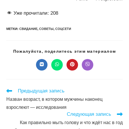
Уже прочитали:
208
МЕТКИ
:
СВИДАНИЕ
,
СОВЕТЫ
,
СОЦСЕТИ
Подел
Пожалуйста, поделитесь этим материалом
этим
конте
Открывается
Открывается
Открывается
Открывается
в
в
в
в
новом
новом
новом
новом
окне
окне
окне
окне
Читать
Предыдущая запись
далее
Назван возраст, в котором мужчины наконец
статьи
взрослеют — исследования
Следующая запись
Как правильно мыть голову и что ждёт нас в год