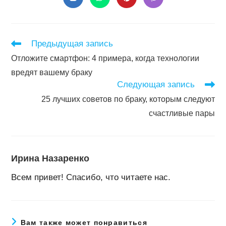
Открывается
Открывается
Открывается
Открывается
в
в
в
в
новом
новом
новом
новом
окне
окне
окне
окне
Читать
Предыдущая запись
далее
Отложите смартфон: 4 примера, когда технологии
статьи
вредят вашему браку
Следующая запись
25 лучших советов по браку, которым следуют
счастливые пары
Ирина Назаренко
Всем привет! Спасибо, что читаете нас.
Вам также может понравиться