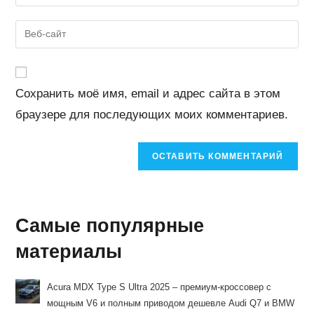
свой
имя
email-
Введите
пользователя,
адрес,
URL
чтобы
чтобы
вашего
прокомментировать
прокомментировать
веб-
Сохранить моё имя, email и адрес сайта в этом
сайта
браузере для последующих моих комментариев.
(необязательно)
Самые популярные
материалы
Acura MDX Type S Ultra 2025 – премиум-кроссовер с
мощным V6 и полным приводом дешевле Audi Q7 и BMW