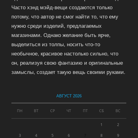
Часто хэнд мэйд-вещи создаются только
потому, что автор не смог найти то, что ему
нужно среди изделий, предлагаемых
магазинами. Однако желание быть ярче,
выделиться из толпы, носить что-то
необычное, красивое настолько сильно, что
он, реализуя свою фантазию и оригинальные
замыслы, создает такую вещь своими руками.
АВГУСТ 2026
ПН
ВТ
СР
ЧТ
ПТ
СБ
ВС
1
2
3
4
5
6
7
8
9