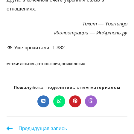
отношениях.
Текст —
Yourtango
Иллюстрации — ИнАртель.ру
Уже прочитали:
1 382
МЕТКИ
:
ЛЮБОВЬ
,
ОТНОШЕНИЯ
,
ПСИХОЛОГИЯ
Подел
Пожалуйста, поделитесь этим материалом
этим
конте
Открывается
Открывается
Открывается
Открывается
в
в
в
в
новом
новом
новом
новом
окне
окне
окне
окне
Читать
Предыдущая запись
далее