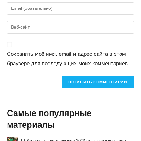
имя
Введите
или
свой
имя
email-
Введите
пользователя,
адрес,
URL
чтобы
чтобы
вашего
прокомментировать
прокомментировать
веб-
Сохранить моё имя, email и адрес сайта в этом
сайта
браузере для последующих моих комментариев.
(необязательно)
Самые популярные
материалы
Шьём игрушку кота, символ 2023 года, своими руками