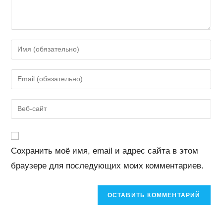
Введите
свое
имя
Введите
или
свой
имя
email-
Введите
пользователя,
адрес,
URL
чтобы
чтобы
вашего
прокомментировать
прокомментировать
веб-
Сохранить моё имя, email и адрес сайта в этом
сайта
браузере для последующих моих комментариев.
(необязательно)