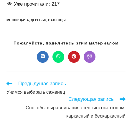
Уже прочитали:
217
МЕТКИ
:
ДАЧА
,
ДЕРЕВЬЯ
,
САЖЕНЦЫ
Подел
Пожалуйста, поделитесь этим материалом
этим
конте
Открывается
Открывается
Открывается
Открывается
в
в
в
в
новом
новом
новом
новом
окне
окне
окне
окне
Читать
Предыдущая запись
далее
Учимся выбирать саженец
статьи
Следующая запись
Способы выравнивания стен гипсокартоном:
каркасный и бескаркасный