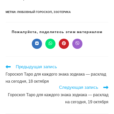
МЕТКИ
:
ЛЮБОВНЫЙ ГОРОСКОП
,
ЭЗОТЕРИКА
Подел
Пожалуйста, поделитесь этим материалом
этим
конте
Открывается
Открывается
Открывается
Открывается
в
в
в
в
новом
новом
новом
новом
окне
окне
окне
окне
Читать
Предыдущая запись
далее
Гороскоп Таро для каждого знака зодиака — расклад
статьи
на сегодня, 18 октября
Следующая запись
Гороскоп Таро для каждого знака зодиака — расклад
на сегодня, 19 октября