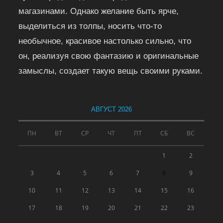
магазинами. Однако желание быть ярче,
выделиться из толпы, носить что-то
необычное, красивое настолько сильно, что
он, реализуя свою фантазию и оригинальные
замыслы, создает такую вещь своими руками.
АВГУСТ 2026
ПН
ВТ
СР
ЧТ
ПТ
СБ
ВС
1
2
3
4
5
6
7
8
9
10
11
12
13
14
15
16
17
18
19
20
21
22
23