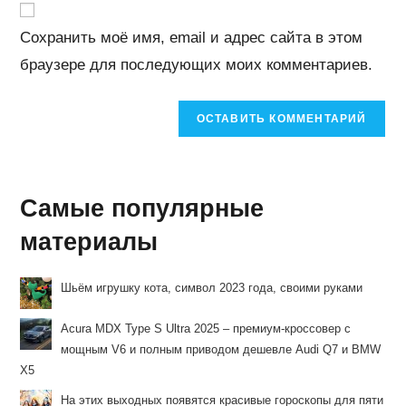
прокомментировать
прокомментировать
веб-
Сохранить моё имя, email и адрес сайта в этом
сайта
браузере для последующих моих комментариев.
(необязательно)
Самые популярные
материалы
Шьём игрушку кота, символ 2023 года, своими руками
Acura MDX Type S Ultra 2025 – премиум-кроссовер с
мощным V6 и полным приводом дешевле Audi Q7 и BMW
X5
На этих выходных появятся красивые гороскопы для пяти