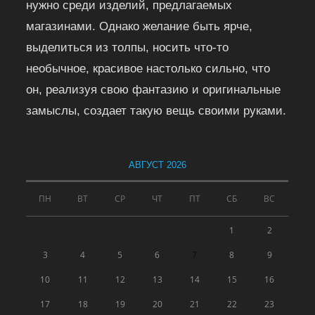
нужно среди изделий, предлагаемых
магазинами. Однако желание быть ярче,
выделиться из толпы, носить что-то
необычное, красивое настолько сильно, что
он, реализуя свою фантазию и оригинальные
замыслы, создает такую вещь своими руками.
АВГУСТ 2026
ПН
ВТ
СР
ЧТ
ПТ
СБ
ВС
1
2
3
4
5
6
7
8
9
10
11
12
13
14
15
16
17
18
19
20
21
22
23