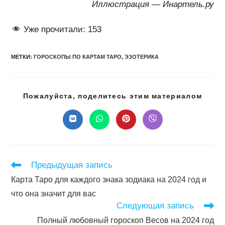
Иллюстрация — Инартель.ру
Уже прочитали:
153
МЕТКИ
:
ГОРОСКОПЫ ПО КАРТАМ ТАРО
,
ЭЗОТЕРИКА
Подел
Пожалуйста, поделитесь этим материалом
этим
конте
Открывается
Открывается
Открывается
Открывается
в
в
в
в
новом
новом
новом
новом
окне
окне
окне
окне
Читать
Предыдущая запись
далее
Карта Таро для каждого знака зодиака на 2024 год и
статьи
что она значит для вас
Следующая запись
Полный любовный гороскоп Весов на 2024 год