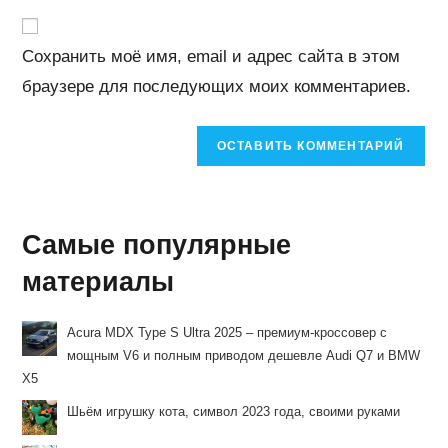
чтобы
вашего
прокомментировать
прокомментировать
веб-
Сохранить моё имя, email и адрес сайта в этом
сайта
браузере для последующих моих комментариев.
(необязательно)
Самые популярные
материалы
Acura MDX Type S Ultra 2025 – премиум-кроссовер с
мощным V6 и полным приводом дешевле Audi Q7 и BMW
X5
Шьём игрушку кота, символ 2023 года, своими руками