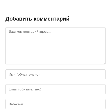
Добавить комментарий
Комментарий
Введите
свое
имя
Введите
или
свой
имя
email-
Введите
пользователя,
адрес,
URL
чтобы