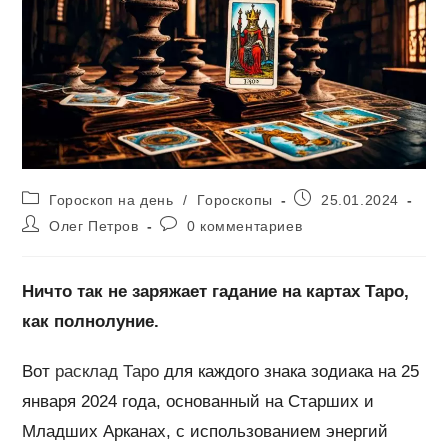
Рубрика
Запись
Гороскоп на день
/
Гороскопы
25.01.2024
записи:
опубликована:
Автор
Комментарии
Олег Петров
0 комментариев
записи:
к
записи:
Ничто так не заряжает гадание на картах Таро,
как полнолуние.
Вот
расклад Таро
для каждого знака зодиака на 25
января 2024 года, основанный на Старших и
Младших Арканах, с использованием энергий