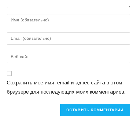
Введите
свое
имя
Введите
или
свой
имя
email-
Введите
пользователя,
адрес,
URL
чтобы
чтобы
вашего
прокомментировать
прокомментировать
веб-
Сохранить моё имя, email и адрес сайта в этом
сайта
браузере для последующих моих комментариев.
(необязательно)