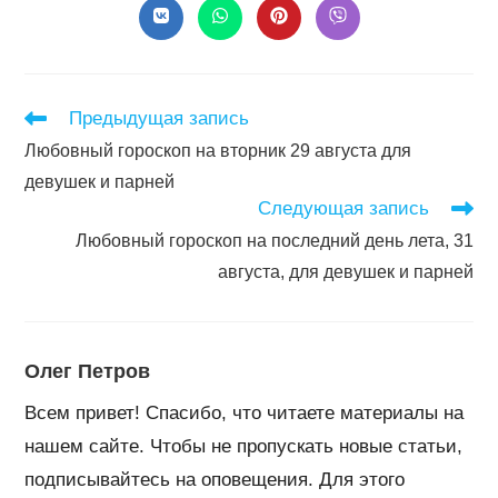
Открывается
Открывается
Открывается
Открывается
в
в
в
в
новом
новом
новом
новом
окне
окне
окне
окне
Читать
Предыдущая запись
далее
Любовный гороскоп на вторник 29 августа для
статьи
девушек и парней
Следующая запись
Любовный гороскоп на последний день лета, 31
августа, для девушек и парней
Олег Петров
Всем привет! Спасибо, что читаете материалы на
нашем сайте. Чтобы не пропускать новые статьи,
подписывайтесь на оповещения. Для этого