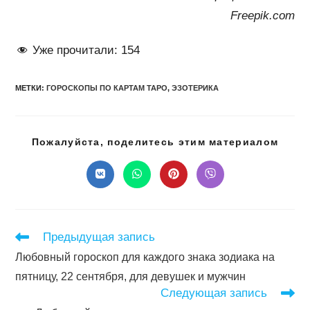
Freepik.com
Уже прочитали:
154
МЕТКИ
:
ГОРОСКОПЫ ПО КАРТАМ ТАРО
,
ЭЗОТЕРИКА
Подел
Пожалуйста, поделитесь этим материалом
этим
конте
Открывается
Открывается
Открывается
Открывается
в
в
в
в
новом
новом
новом
новом
окне
окне
окне
окне
Читать
Предыдущая запись
далее
Любовный гороскоп для каждого знака зодиака на
статьи
пятницу, 22 сентября, для девушек и мужчин
Следующая запись