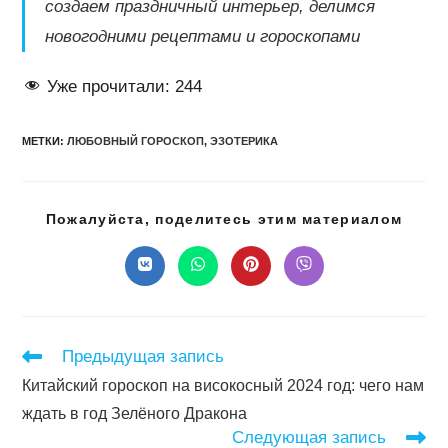
создаем праздничный интерьер, делимся
новогодними рецептами и гороскопами
Уже прочитали:
244
МЕТКИ
:
ЛЮБОВНЫЙ ГОРОСКОП
,
ЭЗОТЕРИКА
Подел
Пожалуйста, поделитесь этим материалом
этим
конте
Открывается
Открывается
Открывается
Открывается
в
в
в
в
новом
новом
новом
новом
окне
окне
окне
окне
Читать
Предыдущая запись
далее
Китайский гороскоп на високосный 2024 год: чего нам
статьи
ждать в год Зелёного Дракона
Следующая запись