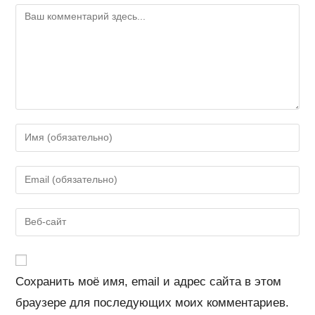
Комментарий
Введите
свое
имя
Введите
или
свой
имя
email-
Введите
пользователя,
адрес,
URL
чтобы
чтобы
вашего
прокомментировать
прокомментировать
веб-
Сохранить моё имя, email и адрес сайта в этом
сайта
браузере для последующих моих комментариев.
(необязательно)