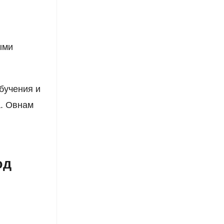
в
ыми
бучения и
а. Овнам
од