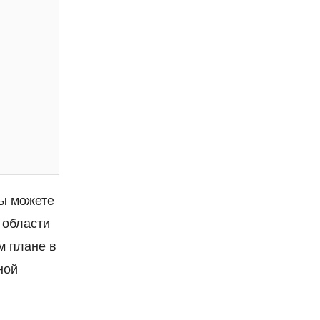
вы можете
 области
м плане в
ной