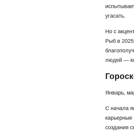
испытывает
угасать.
Но с акцен
Рыб в 2025
благополуч
людей — к
Гороск
Январь, ма
С начала я
карьерные 
создания с