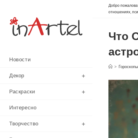
Перейти
Добро пожаловат
к
отношениях, пси
содержимому
Что 
астр
Новости
>
Гороскоп
Декор
Раскраски
Интересно
Творчество