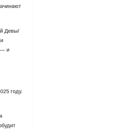
начинают
ий Девы/
 и
 — и
025 году.
я
обудит