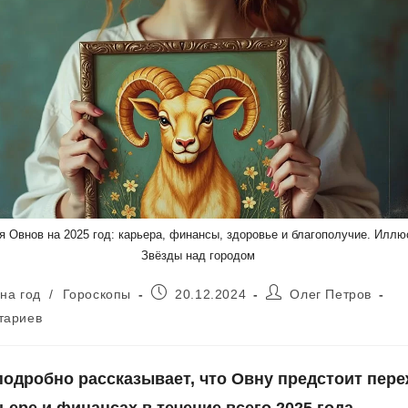
я Овнов на 2025 год: карьера, финансы, здоровье и благополучие. Илл
Звёзды над городом
Запись
Автор
на год
/
Гороскопы
20.12.2024
Олег Петров
опубликована:
записи:
тариев
подробно рассказывает, что Овну предстоит пере