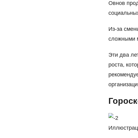
Овнов прод
социальных
Из-за смен
сложными 
Эти два ле
роста, кот
рекомендуе
организаци
Гороск
Иллюстрац