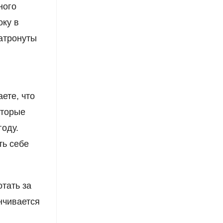
ного
оку в
затронуты
ете, что
оторые
году.
ть себе
отать за
анчивается