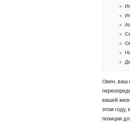
И
И
Ав
С
О
Н
Д
Овен, ваш 
переопреде
вашей жизн
этом году,
позиции дл