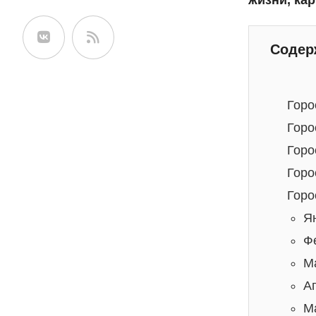
жизни, кар
сайте
Содер
Горо
Горо
Горо
Горо
Горо
Я
Ф
М
А
М