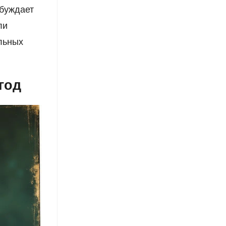
обуждает
ли
льных
год