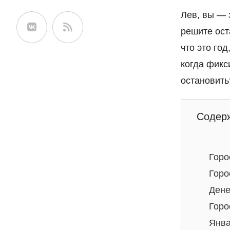
сайте
Лев, вы — 
решите ост
что это го
когда фикс
остановить
Содер
Горо
Горо
Дене
Горо
Янва