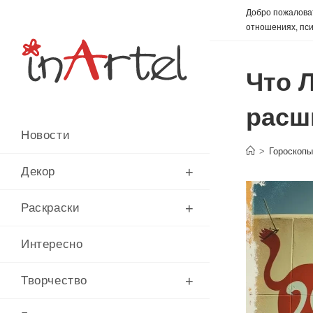
Перейти
Добро пожаловат
к
отношениях, пси
содержимому
Что 
расш
Новости
>
Гороскоп
Декор
Раскраски
Интересно
Творчество