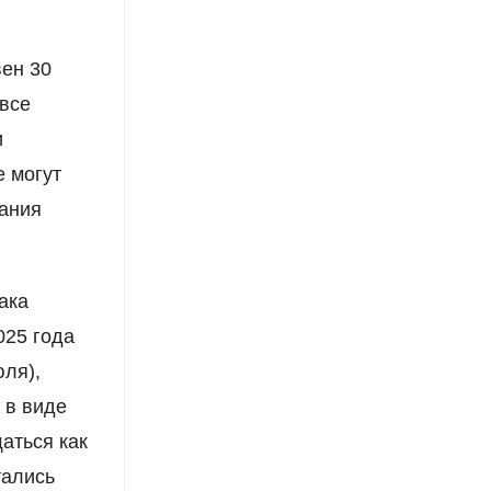
вен 30
 все
и
е могут
нания
ака
025 года
юля),
 в виде
аться как
тались