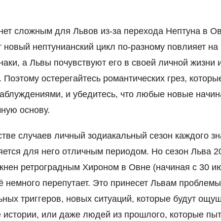
нет сложным для Львов из-за перехода Нептуна в О
т новый нептунианский цикл по-разному повлияет на
наки, а Львы почувствуют его в своей личной жизни 
. Поэтому остерегайтесь романтических грез, которы
заблуждениями, и убедитесь, что любые новые начи
ную основу.
тве случаев личный зодиакальный сезон каждого зн
яется для него отличным периодом. Но сезон Льва 2
жнен ретроградным Хироном в Овне (начиная с 30 и
ё немного перепутает. Это принесет Львам проблемы
ных триггеров, новых ситуаций, которые будут ощущ
 истории, или даже людей из прошлого, которые пы