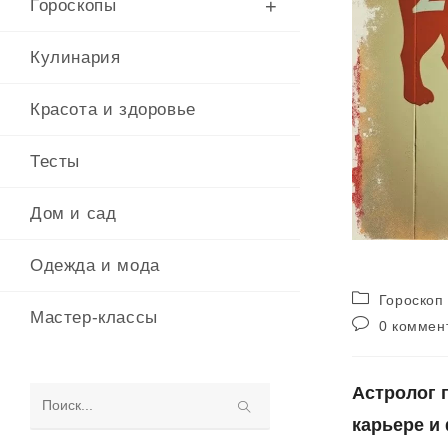
Гороскопы
Кулинария
Красота и здоровье
Тесты
Дом и сад
Одежда и мода
Рубрика
Гороскоп 
Мастер-классы
записи:
Комментарии
0 коммен
к
записи:
Астролог 
Поиск
карьере и
на