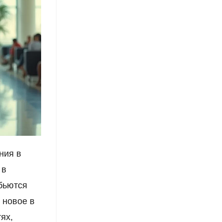
ния в
 в
бьются
 новое в
ях,