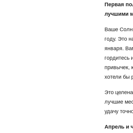
Первая по
лучшими м
Ваше Солнц
году. Это 
января. Ва
гордитесь 
привычек, 
хотели бы р
Это целена
лучшие мес
удачу точн
Апрель и 