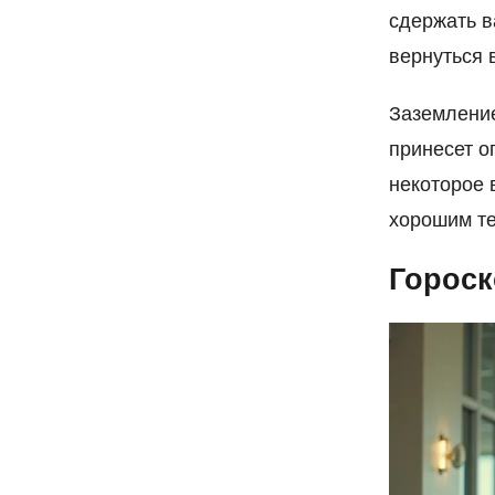
сдержать в
вернуться 
Заземление
принесет о
некоторое 
хорошим те
Гороск