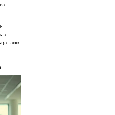
ова
 и
мает
 (а также
д