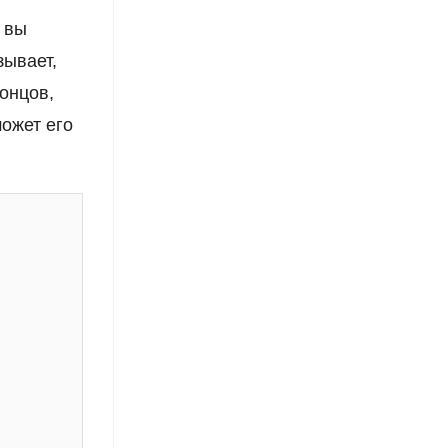
е вы
зывает,
концов,
ожет его