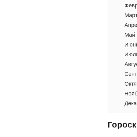
Февр
Март
Апре
Май 
Июнь
Июль
Авгу
Сент
Октя
Нояб
Дека
Гороск