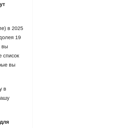
ут
е) в 2025
одолея 19
и вы
е список
рые вы
у в
вашу
 для