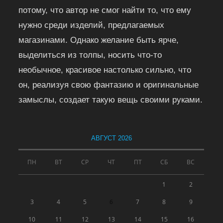
потому, что автор не смог найти то, что ему
нужно среди изделий, предлагаемых
магазинами. Однако желание быть ярче,
выделиться из толпы, носить что-то
необычное, красивое настолько сильно, что
он, реализуя свою фантазию и оригинальные
замыслы, создает такую вещь своими руками.
АВГУСТ 2026
ПН
ВТ
СР
ЧТ
ПТ
СБ
ВС
1
2
3
4
5
6
7
8
9
10
11
12
13
14
15
16