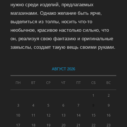
нужно среди изделий, предлагаемых
магазинами. Однако желание быть ярче,
выделиться из толпы, носить что-то
необычное, красивое настолько сильно, что
он, реализуя свою фантазию и оригинальные
замыслы, создает такую вещь своими руками.
АВГУСТ 2026
ПН
ВТ
СР
ЧТ
ПТ
СБ
ВС
1
2
3
4
5
6
7
8
9
10
11
12
13
14
15
16
17
18
19
20
21
22
23