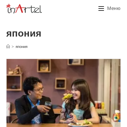
Перейти
Меню
к
содержимому
япония
>
япония