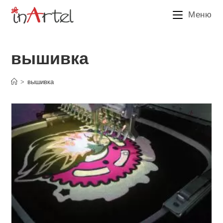
Перейти
Меню
к
содержимому
вышивка
>
вышивка