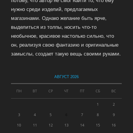
потому, что автор не смог найти то, что ему
нужно среди изделий, предлагаемых
магазинами. Однако желание быть ярче,
выделиться из толпы, носить что-то
необычное, красивое настолько сильно, что
он, реализуя свою фантазию и оригинальные
замыслы, создает такую вещь своими руками.
АВГУСТ 2026
ПН
ВТ
СР
ЧТ
ПТ
СБ
ВС
1
2
3
4
5
6
7
8
9
10
11
12
13
14
15
16