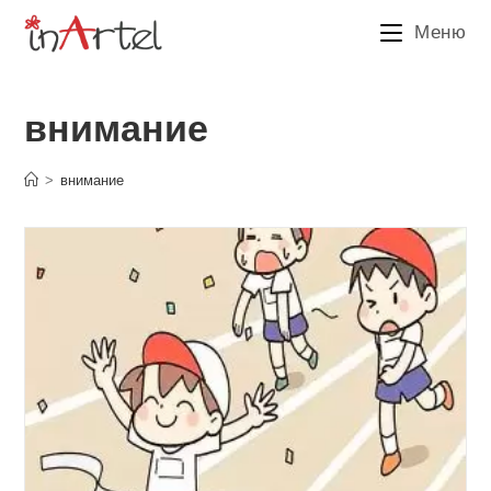
Перейти
Меню
к
содержимому
внимание
>
внимание