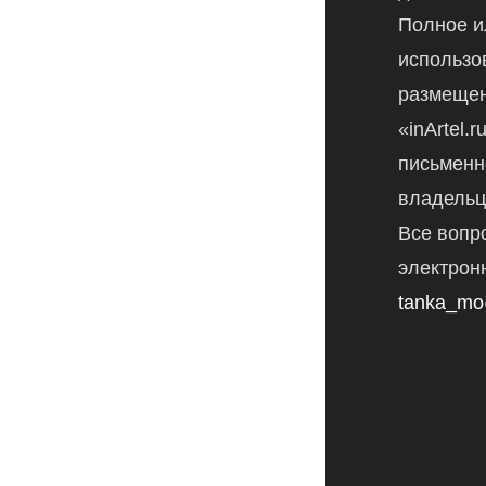
Полное и
использо
размещен
«inArtel.
письменн
владельц
Все вопр
электрон
tanka_mo