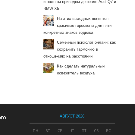
и полным приводом дешевле Audi Q7 и
BMW X5
На этих выходных появятся
красивые гороскопы для пяти
конкретных знаков зодиака
Семейный психолог онлайн: как
сохранить гармонию в
отношениях на расстоянии
Как сделать натуральный
освежитель воздуха
АВГУСТ 2026
ого
ПН
ВТ
СР
ЧТ
ПТ
СБ
ВС