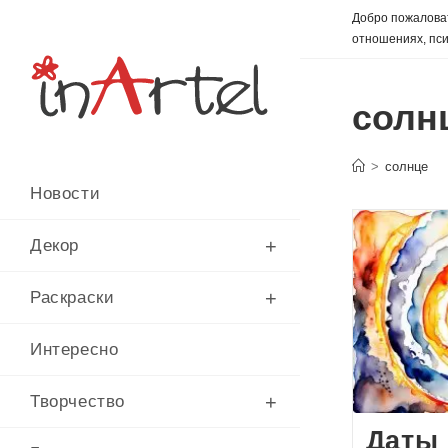
Перейти
Добро пожаловат
к
отношениях, пси
содержимому
солн
>
солнце
Новости
Декор
Раскраски
Интересно
Творчество
Даты 