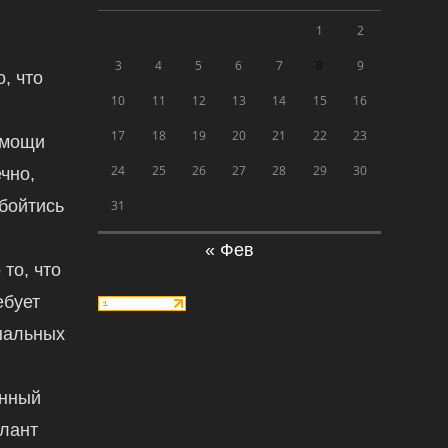
1
2
3
4
5
6
7
8
9
, что
10
11
12
13
14
15
16
17
18
19
20
21
22
23
омощи
24
25
26
27
28
29
30
чно,
обойтись
31
« Фев
 то, что
ебует
нальных
енный
алант