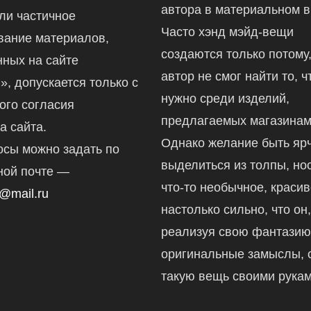
автора в материальном в
ли частичное
Часто хэнд мэйд-вещи
вание материалов,
создаются только потому,
ных на сайте
автор не смог найти то, ч
ru», допускается только с
нужно среди изделий,
ого согласия
предлагаемых магазинам
а сайта.
Однако желание быть ярч
осы можно задать по
выделиться из толпы, но
ной почте —
что-то необычное, краси
@mail.ru
настолько сильно, что он
реализуя свою фантазию
оригинальные замыслы, 
такую вещь своими рукам