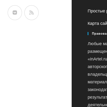
сайте
Простые 
Карта са
Правова
Любые м
размещен
«inArtel.
авторско
владельц
материал
законода
результа
деятельн