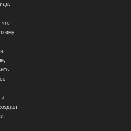
иде.
 что
то ему
и.
е,
сить
вое
,
 и
создает
и.