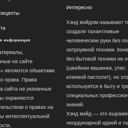
Интересно
рецепты
Хэнд мэйдом называют то
йта
создали талантливые
человеческие руки без п
я информация
хитроумной техники. Коне
атериалы,
без бытовой техники не 
ные на сайте
(швейная машинка, утюг,
ru» являются объектами
клеевой пистолет), но это
го права. Права
используется в быту и тр
а сайта на указанные
специальных профессио
ы охраняются
знаний.
тельством о правах на
Хэнд мэйд — это выраж
ты интеллектуальной
неординарной идеей и т
ости.