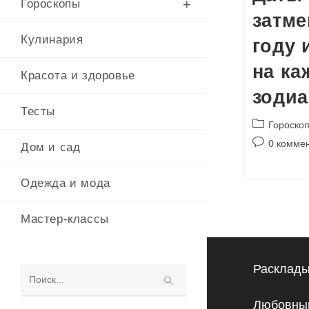
Гороскопы
затме
Кулинария
году 
на ка
Красота и здоровье
зодиа
Тесты
Рубрика
Гороскоп
записи:
Комментари
0 комме
Дом и сад
к
записи:
Одежда и мода
Мастер-классы
Расклады
Поиск
Любовный
на