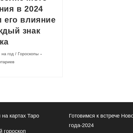
ния в 2024
и его влияние
ждый знак
ка
 на год
/
Гороскопы
и
нтариев
 на картах Таро
Готовимся к встрече Нов
года-2024
 гороскоп