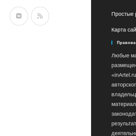
сайте
Простые 
Карта са
Правова
Любые м
размещен
«inArtel.
авторско
владельц
материал
законода
результа
деятельн