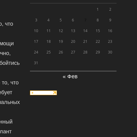
1
2
3
4
5
6
7
8
9
, что
10
11
12
13
14
15
16
17
18
19
20
21
22
23
омощи
24
25
26
27
28
29
30
чно,
обойтись
31
« Фев
 то, что
ебует
нальных
енный
алант