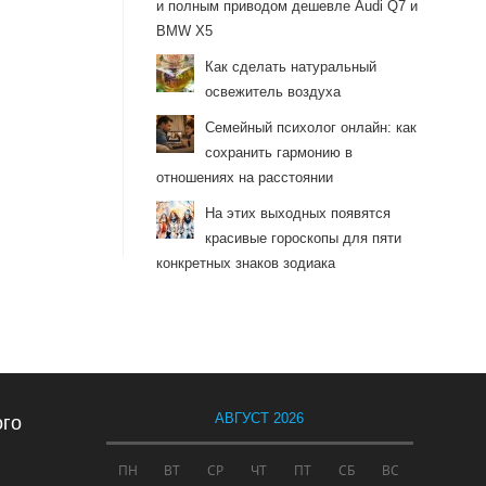
и полным приводом дешевле Audi Q7 и
BMW X5
Как сделать натуральный
освежитель воздуха
Семейный психолог онлайн: как
сохранить гармонию в
отношениях на расстоянии
На этих выходных появятся
красивые гороскопы для пяти
конкретных знаков зодиака
АВГУСТ 2026
ого
ПН
ВТ
СР
ЧТ
ПТ
СБ
ВС