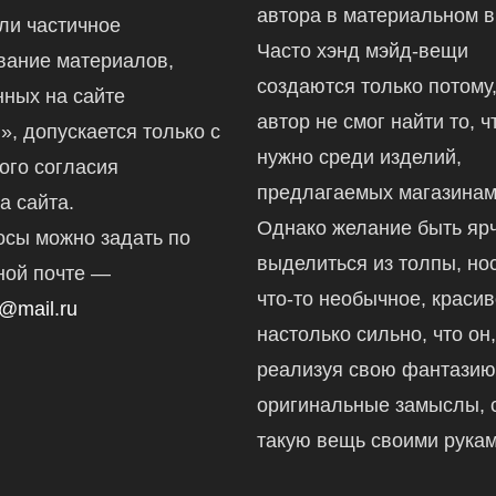
автора в материальном в
ли частичное
Часто хэнд мэйд-вещи
вание материалов,
создаются только потому,
ных на сайте
автор не смог найти то, ч
ru», допускается только с
нужно среди изделий,
ого согласия
предлагаемых магазинам
а сайта.
Однако желание быть ярч
осы можно задать по
выделиться из толпы, но
ной почте —
что-то необычное, краси
@mail.ru
настолько сильно, что он
реализуя свою фантазию
оригинальные замыслы, 
такую вещь своими рукам