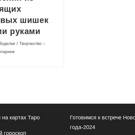
тящих
овых шишек
ми руками
Поделки
/
Творчество
и
нтариев
 на картах Таро
Готовимся к встрече Нов
года-2024
 гороскоп