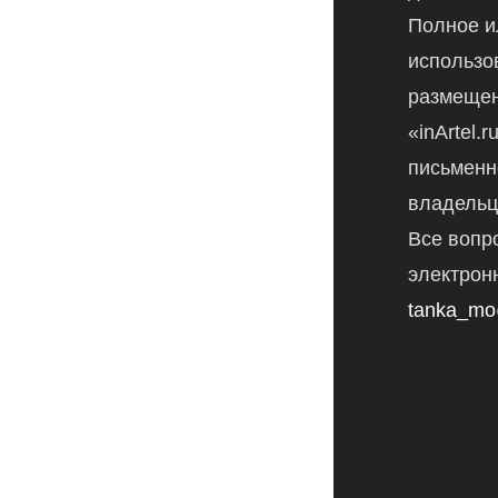
Полное и
использо
размещен
«inArtel.
письменн
владельц
Все вопр
электрон
tanka_mo