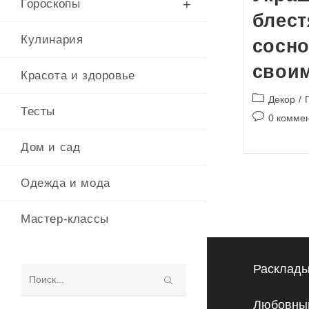
Гороскопы
блес
Кулинария
сосн
свои
Красота и здоровье
Рубрика
Декор
/
Тесты
записи:
Комментари
0 комме
к
записи:
Дом и сад
Одежда и мода
Мастер-классы
Расклады
Поиск
Любовный
на