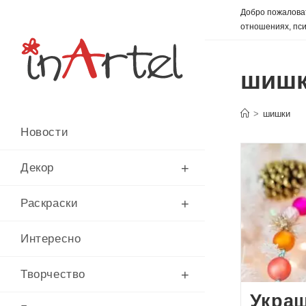
Перейти
Добро пожаловат
к
отношениях, пси
содержимому
шиш
>
шишки
Новости
Декор
Раскраски
Интересно
Творчество
Украш