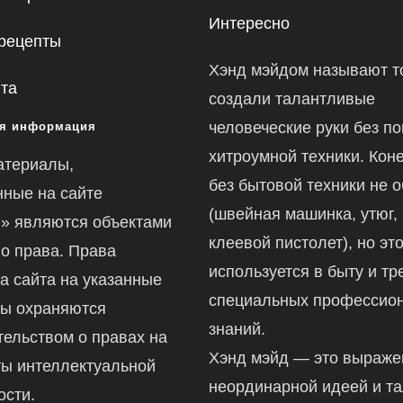
Интересно
рецепты
Хэнд мэйдом называют то
йта
создали талантливые
человеческие руки без п
я информация
хитроумной техники. Коне
атериалы,
без бытовой техники не 
ные на сайте
(швейная машинка, утюг,
ru» являются объектами
клеевой пистолет), но это
го права. Права
используется в быту и тр
а сайта на указанные
специальных профессио
ы охраняются
знаний.
тельством о правах на
Хэнд мэйд — это выраж
ты интеллектуальной
неординарной идеей и т
ости.