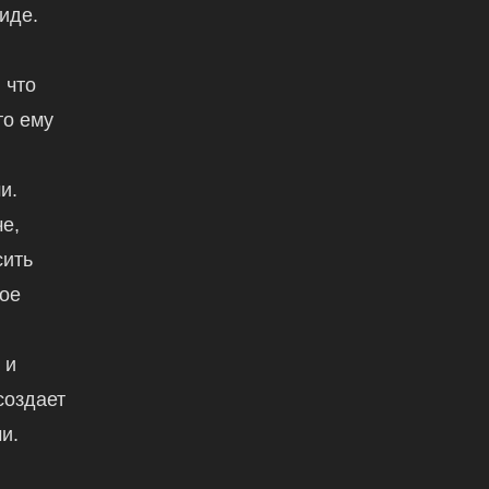
иде.
 что
то ему
и.
е,
сить
вое
,
 и
создает
и.