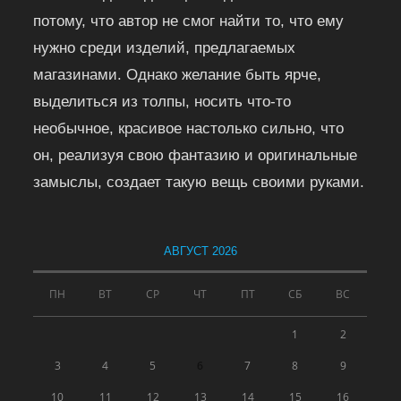
потому, что автор не смог найти то, что ему
нужно среди изделий, предлагаемых
магазинами. Однако желание быть ярче,
выделиться из толпы, носить что-то
необычное, красивое настолько сильно, что
он, реализуя свою фантазию и оригинальные
замыслы, создает такую вещь своими руками.
АВГУСТ 2026
ПН
ВТ
СР
ЧТ
ПТ
СБ
ВС
1
2
3
4
5
6
7
8
9
10
11
12
13
14
15
16