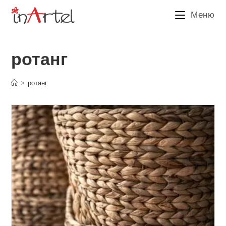
Перейти
Меню
к
содержимому
ротанг
>
ротанг