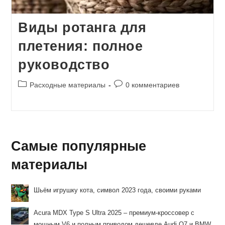
Виды ротанга для
плетения: полное
руководство
Рубрика
Комментарии
Расходные материалы
0 комментариев
записи:
к
записи:
Самые популярные
материалы
Шьём игрушку кота, символ 2023 года, своими руками
Acura MDX Type S Ultra 2025 – премиум-кроссовер с
мощным V6 и полным приводом дешевле Audi Q7 и BMW