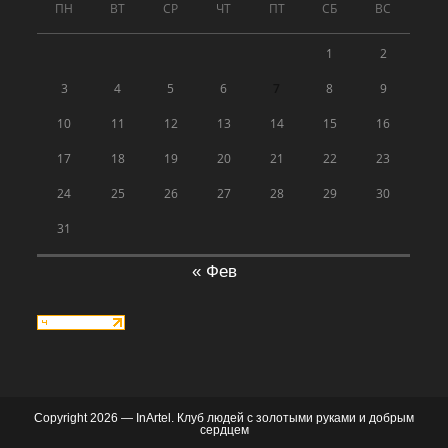
ПН
ВТ
СР
ЧТ
ПТ
СБ
ВС
1
2
3
4
5
6
7
8
9
10
11
12
13
14
15
16
17
18
19
20
21
22
23
24
25
26
27
28
29
30
31
« Фев
Copyright 2026 — InArtel. Клуб людей с золотыми руками и добрым
сердцем