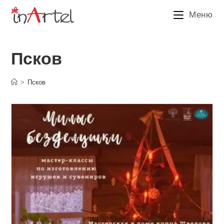
Перейти
Меню
к
содержимому
Псков
>
Псков