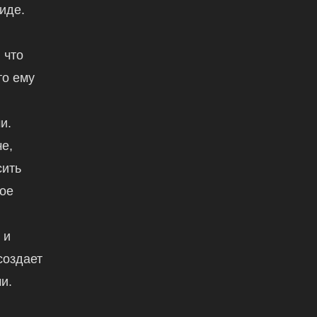
иде.
 что
то ему
и.
е,
сить
вое
,
 и
создает
и.