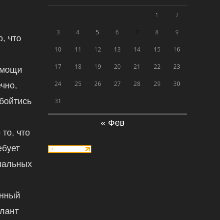
1
2
3
4
5
6
7
8
9
, что
10
11
12
13
14
15
16
17
18
19
20
21
22
23
омощи
24
25
26
27
28
29
30
чно,
обойтись
31
« Фев
 то, что
ебует
нальных
енный
алант