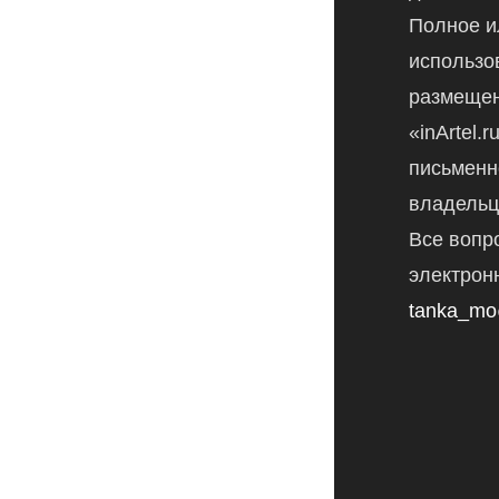
Полное и
использо
размещен
«inArtel.
письменн
владельц
Все вопр
электрон
tanka_mo