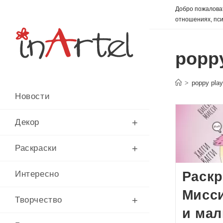
Перейти
Добро пожаловат
к
отношениях, пси
содержимому
poppy
>
poppy pla
Новости
Декор
Раскраски
Раскр
Интересно
Мисси
Творчество
и ма