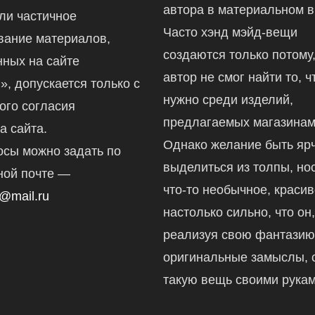
автора в материальном в
ли частичное
Часто хэнд мэйд-вещи
вание материалов,
создаются только потому,
ных на сайте
автор не смог найти то, ч
ru», допускается только с
нужно среди изделий,
ого согласия
предлагаемых магазинам
а сайта.
Однако желание быть ярч
осы можно задать по
выделиться из толпы, но
ной почте —
что-то необычное, краси
@mail.ru
настолько сильно, что он
реализуя свою фантазию
оригинальные замыслы, 
такую вещь своими рукам