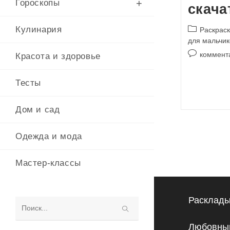
Гороскопы
скача
Рубрика
Кулинария
Раскраск
записи:
для мальчик
Комментари
коммент
Красота и здоровье
к
записи:
Тесты
Дом и сад
Одежда и мода
Мастер-классы
Расклады
Поиск
Любовный
на