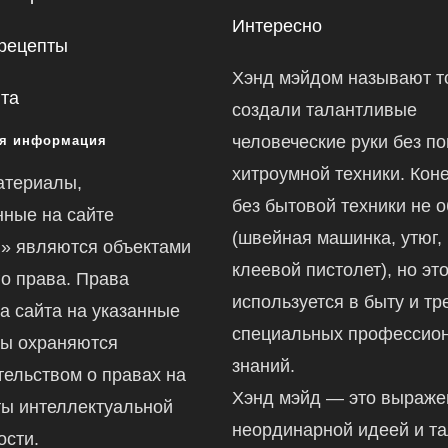
Интересно
рецепты
Хэнд мэйдом называют то
йта
создали талантливые
человеческие руки без п
я информация
хитроумной техники. Коне
атериалы,
без бытовой техники не 
ные на сайте
(швейная машинка, утюг,
ru» являются объектами
клеевой пистолет), но это
го права. Права
используется в быту и тр
а сайта на указанные
специальных профессио
ы охраняются
знаний.
тельством о правах на
Хэнд мэйд — это выраж
ты интеллектуальной
неординарной идеей и т
ости.