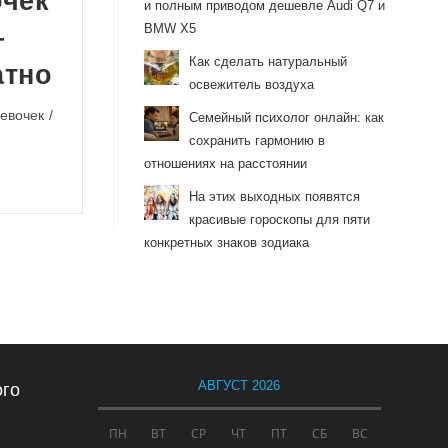
очек
и полным приводом дешевле Audi Q7 и
BMW X5
—
Как сделать натуральный
атно
освежитель воздуха
девочек
/
Семейный психолог онлайн: как
сохранить гармонию в
отношениях на расстоянии
На этих выходных появятся
красивые гороскопы для пяти
конкретных знаков зодиака
АВГУСТ 2026
ого
ПН
ВТ
СР
ЧТ
ПТ
СБ
ВС