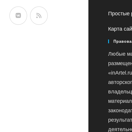
сайте
Простые 
Карта са
Правова
Любые м
размещен
«inArtel.
авторско
владельц
материал
законода
результа
деятельн