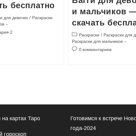
Вагги для дев
ть бесплатно
и мальчиков 
и для девочек
/
Раскраски
скачать беспл
ов
и
ария 2
Рубрика
Раскраски
/
Раскраски для 
записи:
Раскраски для мальчиков
Комментарии
0 комментариев
к
записи:
 на картах Таро
Готовимся к встрече Нов
года-2024
 гороскоп