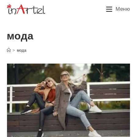
Перейти
Меню
к
содержимому
мода
>
мода