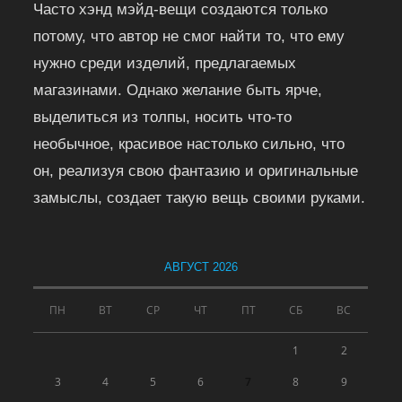
Часто хэнд мэйд-вещи создаются только
потому, что автор не смог найти то, что ему
нужно среди изделий, предлагаемых
магазинами. Однако желание быть ярче,
выделиться из толпы, носить что-то
необычное, красивое настолько сильно, что
он, реализуя свою фантазию и оригинальные
замыслы, создает такую вещь своими руками.
АВГУСТ 2026
ПН
ВТ
СР
ЧТ
ПТ
СБ
ВС
1
2
3
4
5
6
7
8
9