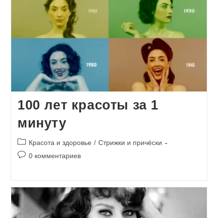
100 лет красоты за 1
минуту
Рубрика
Красота и здоровье
/
Стрижки и причёски
записи:
Комментарии
0 комментариев
к
записи: