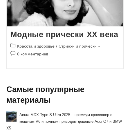
Модные прически XX века
Рубрика
Красота и здоровье
/
Стрижки и причёски
записи:
Комментарии
0 комментариев
к
записи:
Самые популярные
материалы
Acura MDX Type S Ultra 2025 – премиум-кроссовер с
мощным V6 и полным приводом дешевле Audi Q7 и BMW
X5