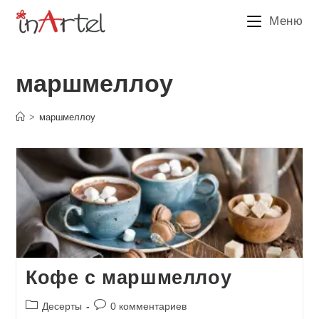
Перейти
Меню
к
содержимому
маршмеллоу
>
маршмеллоу
Кофе с маршмеллоу
Рубрика
Комментарии
Десерты
0 комментариев