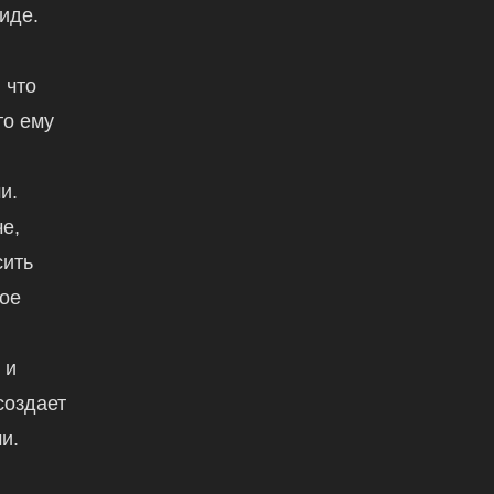
иде.
 что
то ему
и.
е,
сить
вое
,
 и
создает
и.