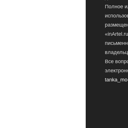
Полное и
использо
размещен
«inArtel.
письменн
владельц
Все вопр
электрон
tanka_mo