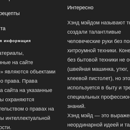
Интересно
рецепты
Хэнд мэйдом называют то
йта
создали талантливые
человеческие руки без п
я информация
хитроумной техники. Коне
атериалы,
без бытовой техники не 
ные на сайте
(швейная машинка, утюг,
ru» являются объектами
клеевой пистолет), но это
го права. Права
используется в быту и тр
а сайта на указанные
специальных профессио
ы охраняются
знаний.
тельством о правах на
Хэнд мэйд — это выраж
ты интеллектуальной
неординарной идеей и т
ости.