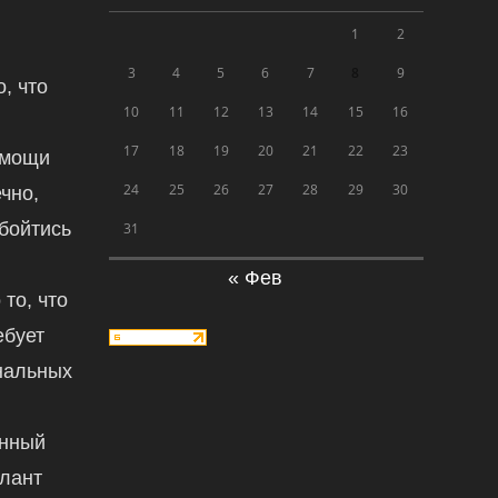
1
2
3
4
5
6
7
8
9
, что
10
11
12
13
14
15
16
17
18
19
20
21
22
23
омощи
24
25
26
27
28
29
30
чно,
обойтись
31
« Фев
 то, что
ебует
нальных
енный
алант