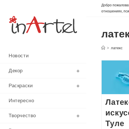
Перейти
Добро пожаловат
к
отношениях, пси
содержимому
лате
>
латекс
Новости
Декор
Раскраски
Латек
Интересно
искус
Творчество
Туле