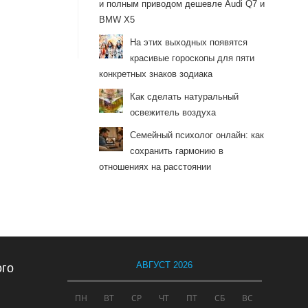
и полным приводом дешевле Audi Q7 и
BMW X5
На этих выходных появятся
красивые гороскопы для пяти
конкретных знаков зодиака
Как сделать натуральный
освежитель воздуха
Семейный психолог онлайн: как
сохранить гармонию в
отношениях на расстоянии
АВГУСТ 2026
ого
ПН
ВТ
СР
ЧТ
ПТ
СБ
ВС