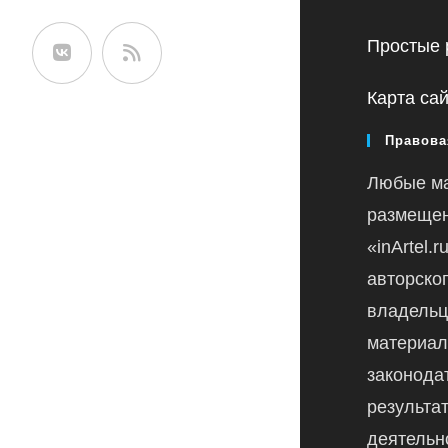
сайте
Простые 
Карта са
Правова
Любые м
размещен
«inArtel.
авторско
владельц
материал
законода
результа
деятельн