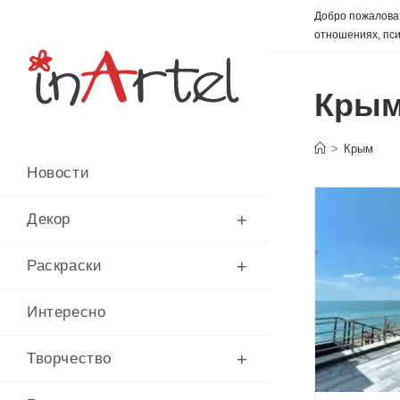
Перейти
Добро пожаловат
к
отношениях, пси
содержимому
Кры
>
Крым
Новости
Декор
Раскраски
Интересно
Творчество