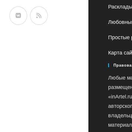
сайте
Расклады
Любовный
Простые 
Карта са
Правова
Любые м
размещен
«inArtel.
авторско
владельц
материал