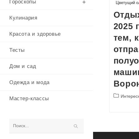
Гороскопы
Цветущий о
Отды
Кулинария
2025 
Красота и здоровье
тем, 
отпра
Тесты
полуо
Дом и сад
маши
Воро
Одежда и мода
Рубрика
Интерес
Мастер-классы
записи:
Поиск
на