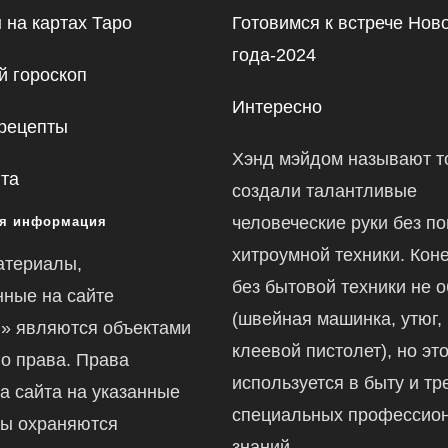
 на картах Таро
Готовимся к встрече Нов
года-2024
 гороскоп
Интересно
рецепты
Хэнд мэйдом называют то
йта
создали талантливые
человеческие руки без п
я информация
хитроумной техники. Коне
атериалы,
без бытовой техники не 
ные на сайте
(швейная машинка, утюг,
ru» являются объектами
клеевой пистолет), но это
го права. Права
используется в быту и тр
а сайта на указанные
специальных профессио
ы охраняются
знаний.