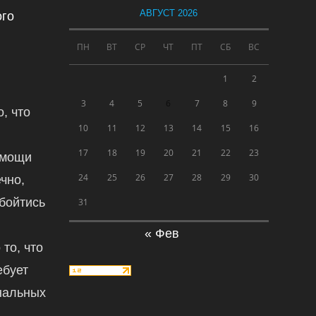
АВГУСТ 2026
ого
ПН
ВТ
СР
ЧТ
ПТ
СБ
ВС
1
2
3
4
5
6
7
8
9
, что
10
11
12
13
14
15
16
17
18
19
20
21
22
23
омощи
24
25
26
27
28
29
30
чно,
обойтись
31
« Фев
 то, что
ебует
нальных