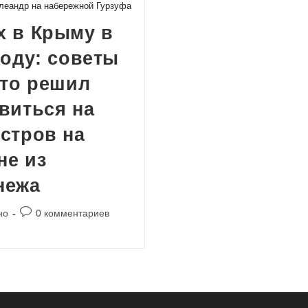
леандр на набережной Гурзуфа
х в Крыму в
году: советы
кто решил
виться на
стров на
не из
нежа
Комментарии
но
0 комментариев
к
записи: