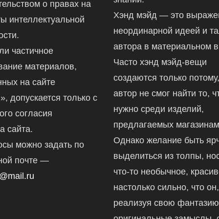
тельством о правах на
Хэнд мэйд — это выраж
ты интеллектуальной
неординарной идеей и т
ости.
автора в материальном в
ли частичное
Часто хэнд мэйд-вещи
вание материалов,
создаются только потому,
ных на сайте
автор не смог найти то, ч
ru», допускается только с
нужно среди изделий,
ого согласия
предлагаемых магазинам
а сайта.
Однако желание быть ярч
осы можно задать по
выделиться из толпы, но
ной почте —
что-то необычное, краси
@mail.ru
настолько сильно, что он
реализуя свою фантазию
оригинальные замыслы, 