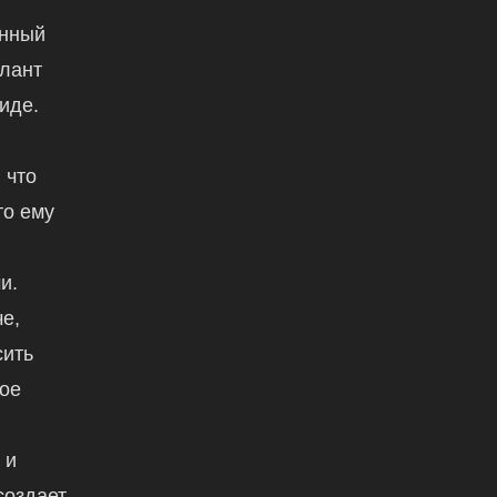
енный
алант
иде.
 что
то ему
и.
е,
сить
вое
,
 и
создает