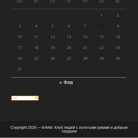
ПН
ВТ
СР
ЧТ
ПТ
СБ
ВС
1
2
3
4
5
6
7
8
9
10
11
12
13
14
15
16
17
18
19
20
21
22
23
24
25
26
27
28
29
30
31
« Фев
Copyright 2026 — InArtel. Клуб людей с золотыми руками и добрым
сердцем