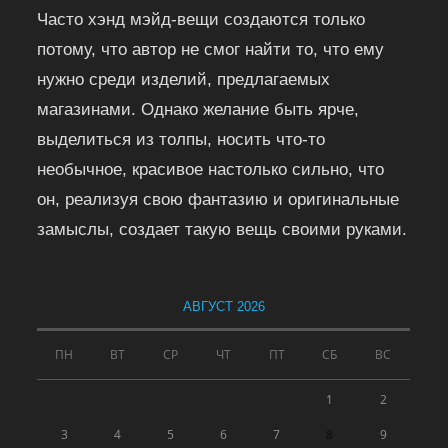
Часто хэнд мэйд-вещи создаются только
потому, что автор не смог найти то, что ему
нужно среди изделий, предлагаемых
магазинами. Однако желание быть ярче,
выделиться из толпы, носить что-то
необычное, красивое настолько сильно, что
он, реализуя свою фантазию и оригинальные
замыслы, создает такую вещь своими руками.
АВГУСТ 2026
ПН
ВТ
СР
ЧТ
ПТ
СБ
ВС
1
2
3
4
5
6
7
8
9