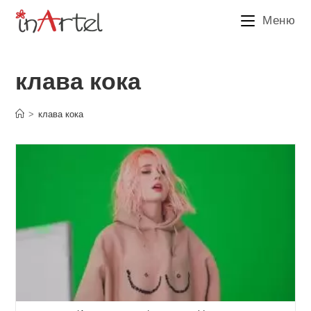
Перейти
Меню
к
содержимому
клава кока
>
клава кока