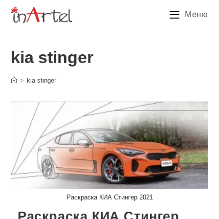
Перейти
Меню
к
содержимому
kia stinger
>
kia stinger
Раскраска КИА Стингер 2021
Раскраска КИА Стингер