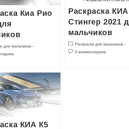
Раскраска КИА
аска Киа Рио
Стингер 2021 
для
мальчиков
чиков
Рубрика
Раскраски для мальчиков
и для мальчиков
записи:
Комментарии
0 комментариев
и
нтариев
к
записи:
аска КИА К5