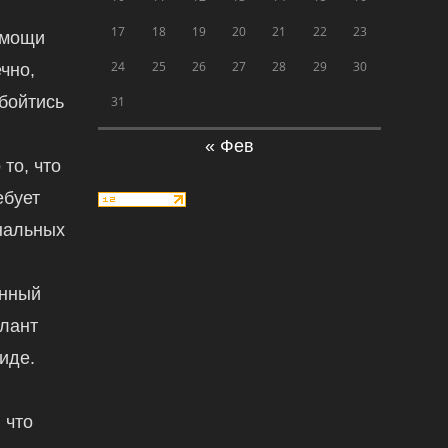
17
18
19
20
21
22
23
омощи
24
25
26
27
28
29
30
чно,
обойтись
31
« Фев
 то, что
ебует
нальных
енный
алант
иде.
 что