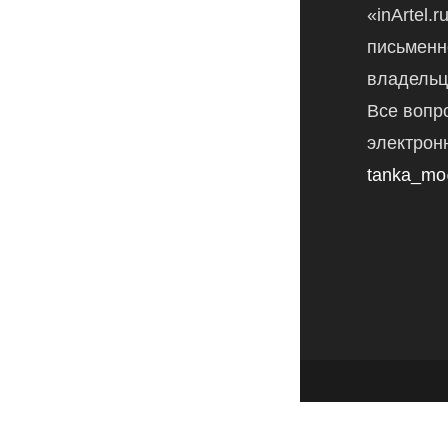
«inArtel.
письменн
владельц
Все вопр
электрон
tanka_mo