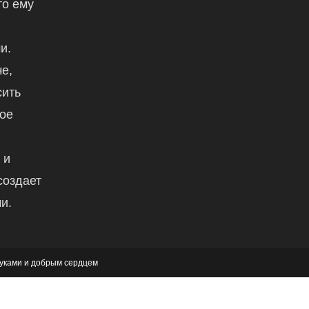
то ему
и.
е,
сить
вое
,
 и
создает
и.
 руками и добрым сердцем