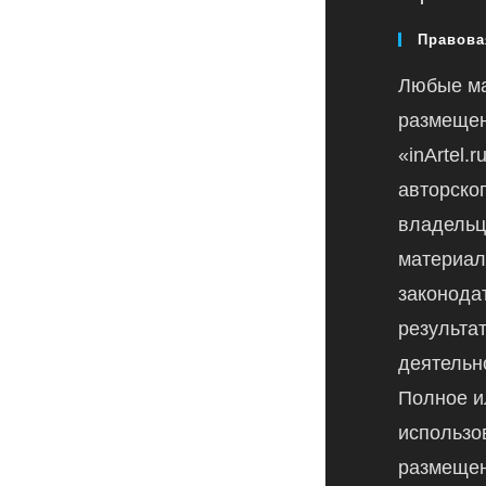
Правова
Любые м
размещен
«inArtel.
авторско
владельц
материал
законода
результа
деятельн
Полное и
использо
размещен