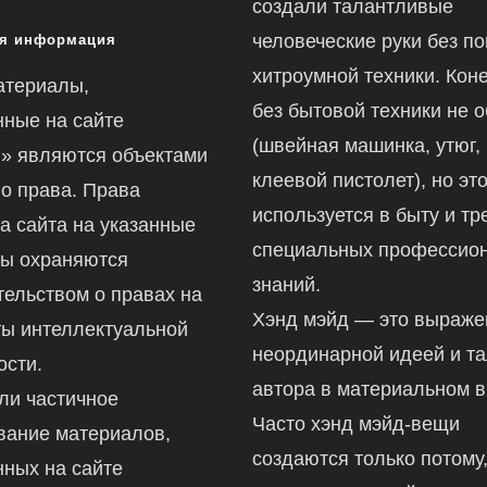
создали талантливые
человеческие руки без п
я информация
хитроумной техники. Коне
атериалы,
без бытовой техники не 
ные на сайте
(швейная машинка, утюг,
ru» являются объектами
клеевой пистолет), но это
го права. Права
используется в быту и тр
а сайта на указанные
специальных профессио
ы охраняются
знаний.
тельством о правах на
Хэнд мэйд — это выраж
ты интеллектуальной
неординарной идеей и т
ости.
автора в материальном в
ли частичное
Часто хэнд мэйд-вещи
вание материалов,
создаются только потому,
ных на сайте