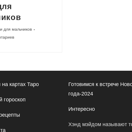
для
чиков
и для мальчиков
и
нтариев
 на картах Таро
Готовимся к встрече Нов
года-2024
 гороскоп
Интересно
рецепты
Хэнд мэйдом называют то
йта