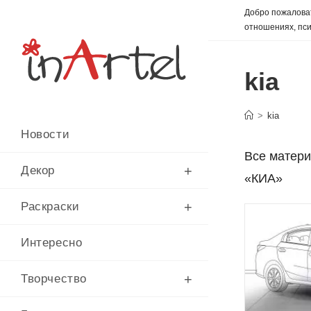
Перейти
Добро пожаловат
к
отношениях, пси
содержимому
kia
>
kia
Новости
Все матери
Декор
«КИА»
Раскраски
Интересно
Творчество