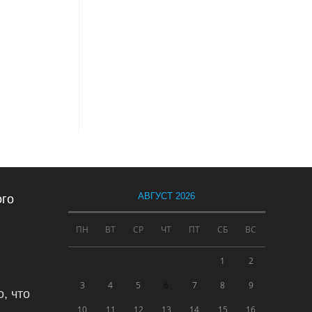
АВГУСТ 2026
ого
ПН
ВТ
СР
ЧТ
ПТ
СБ
ВС
1
2
3
4
5
6
7
8
9
, что
10
11
12
13
14
15
16