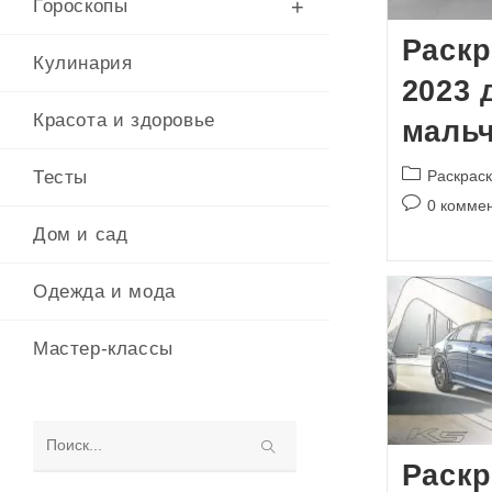
Гороскопы
Раскр
Кулинария
2023 
Красота и здоровье
маль
Рубрика
Раскраск
Тесты
записи:
Комментари
0 комме
к
Дом и сад
записи:
Одежда и мода
Мастер-классы
Поиск
Раскр
на