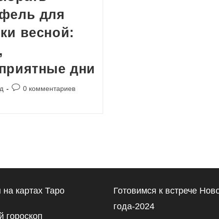
офель для
ки весной:
,
приятные дни
Комментарии
д
0 комментариев
к
записи:
 на картах Таро
Готовимся к встрече Нов
года-2024
 гороскоп