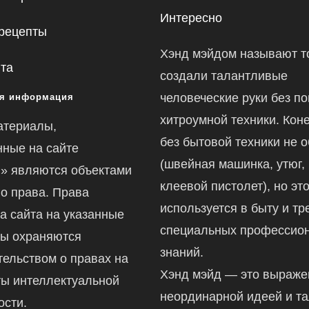
Интересно
рецепты
Хэнд мэйдом называют то
йта
создали талантливые
человеческие руки без п
я информация
хитроумной техники. Коне
атериалы,
без бытовой техники не 
ные на сайте
(швейная машинка, утюг,
ru» являются объектами
клеевой пистолет), но это
го права. Права
используется в быту и тр
а сайта на указанные
специальных профессио
ы охраняются
знаний.
тельством о правах на
Хэнд мэйд — это выраж
ты интеллектуальной
неординарной идеей и т
ости.