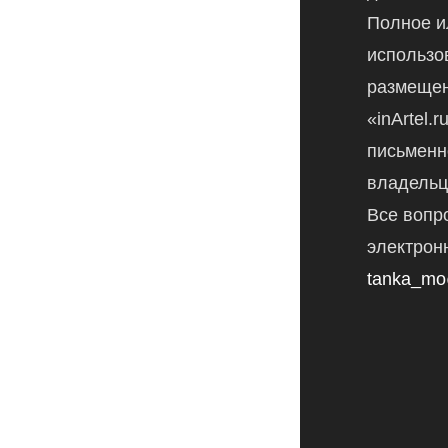
Полное и
использо
размещен
«inArtel.
письменн
владельц
Все вопр
электрон
tanka_mo