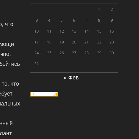
1
2
3
4
5
6
7
8
9
, что
10
11
12
13
14
15
16
17
18
19
20
21
22
23
омощи
24
25
26
27
28
29
30
чно,
обойтись
31
« Фев
 то, что
ебует
нальных
енный
алант