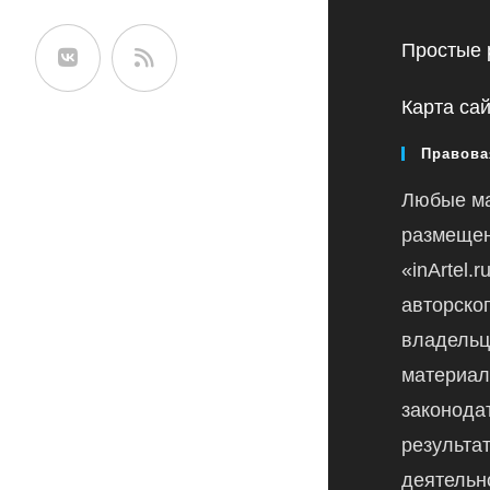
сайте
Простые 
Карта са
Правова
Любые м
размещен
«inArtel.
авторско
владельц
материал
законода
результа
деятельн