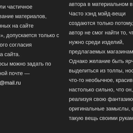
автора в материальном в
ли частичное
Часто хэнд мэйд-вещи
вание материалов,
создаются только потому,
ных на сайте
автор не смог найти то, ч
ru», допускается только с
нужно среди изделий,
ого согласия
предлагаемых магазинам
а сайта.
Однако желание быть ярч
осы можно задать по
выделиться из толпы, но
ной почте —
что-то необычное, краси
@mail.ru
настолько сильно, что он
реализуя свою фантазию
оригинальные замыслы, 
такую вещь своими рукам