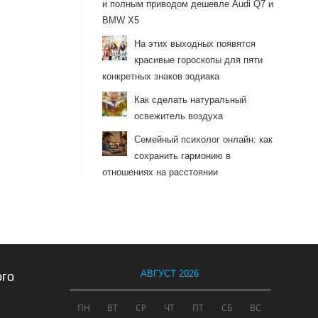
и полным приводом дешевле Audi Q7 и
BMW X5
На этих выходных появятся
красивые гороскопы для пяти
конкретных знаков зодиака
Как сделать натуральный
освежитель воздуха
Семейный психолог онлайн: как
сохранить гармонию в
отношениях на расстоянии
АВГУСТ 2026
ого
ПН
ВТ
СР
ЧТ
ПТ
СБ
ВС