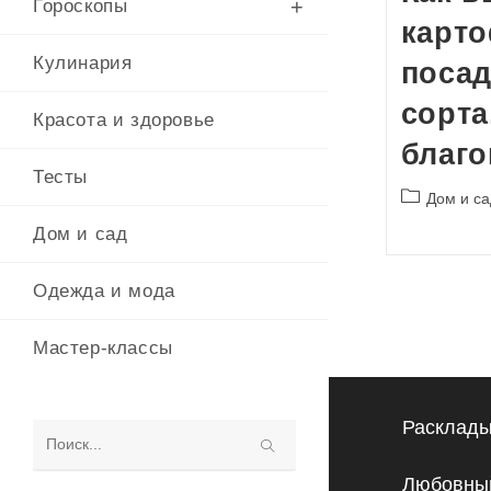
Гороскопы
карт
Кулинария
посад
сорта
Красота и здоровье
благо
Тесты
Рубрика
Дом и са
записи:
Дом и сад
Одежда и мода
Мастер-классы
Расклады
Поиск
Любовный
на