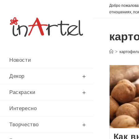
Перейти
Добро пожаловат
к
отношениях, пси
содержимому
карт
>
картофел
Новости
Декор
Раскраски
Интересно
Творчество
Как в