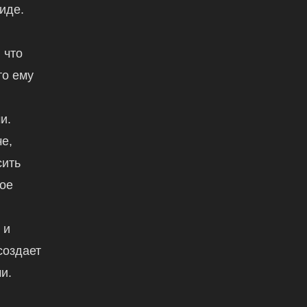
иде.
 что
то ему
и.
е,
сить
вое
,
 и
создает
и.