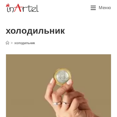
Перейти
Меню
к
содержимому
холодильник
>
холодильник