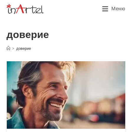
Перейти
Меню
к
содержимому
доверие
>
доверие