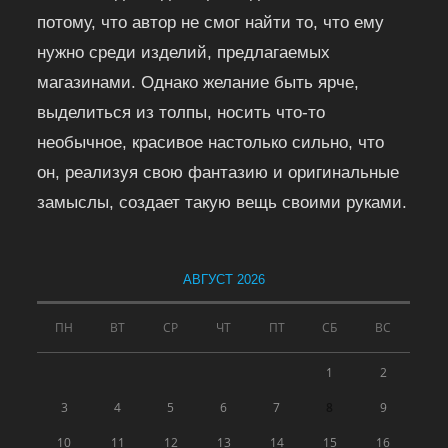
потому, что автор не смог найти то, что ему
нужно среди изделий, предлагаемых
магазинами. Однако желание быть ярче,
выделиться из толпы, носить что-то
необычное, красивое настолько сильно, что
он, реализуя свою фантазию и оригинальные
замыслы, создает такую вещь своими руками.
АВГУСТ 2026
ПН
ВТ
СР
ЧТ
ПТ
СБ
ВС
1
2
3
4
5
6
7
8
9
10
11
12
13
14
15
16