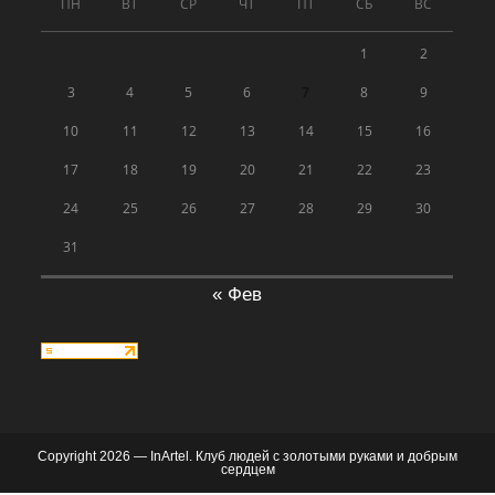
ПН
ВТ
СР
ЧТ
ПТ
СБ
ВС
1
2
3
4
5
6
7
8
9
10
11
12
13
14
15
16
17
18
19
20
21
22
23
24
25
26
27
28
29
30
31
« Фев
Copyright 2026 — InArtel. Клуб людей с золотыми руками и добрым
сердцем