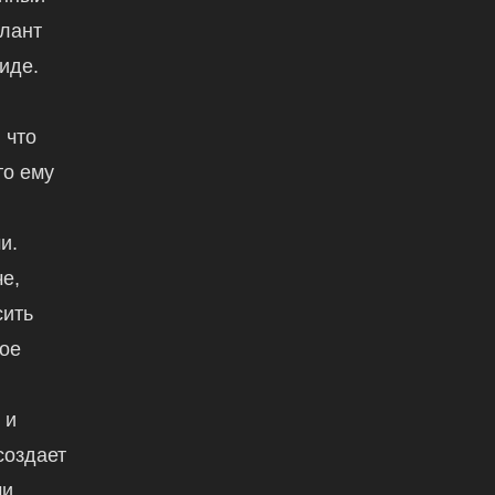
алант
иде.
 что
то ему
и.
е,
сить
вое
,
 и
создает
и.