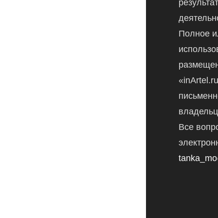
результа
деятельн
Полное и
использо
размещен
«inArtel.
письменн
владельц
Все вопр
электрон
tanka_mo