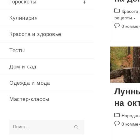
Гороскопы
Рубрика
Красота 
записи:
Кулинария
рецепты
Комментари
0 комме
к
Красота и здоровье
записи:
Тесты
Дом и сад
Одежда и мода
Лунн
Мастер-классы
на ок
Рубрика
Народны
записи:
Комментари
0 комме
к
Поиск
записи:
на