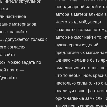
ты интеллектуальной
неординарной идеей и т
ости.
автора в материальном в
ли частичное
Часто хэнд мэйд-вещи
вание материалов,
создаются только потому,
ных на сайте
автор не смог найти то, ч
ru», допускается только с
нужно среди изделий,
ого согласия
предлагаемых магазинам
а сайта.
Однако желание быть ярч
осы можно задать по
выделиться из толпы, но
ной почте —
что-то необычное, краси
@mail.ru
настолько сильно, что он
реализуя свою фантазию
оригинальные замыслы, 
такую вещь своими рукам