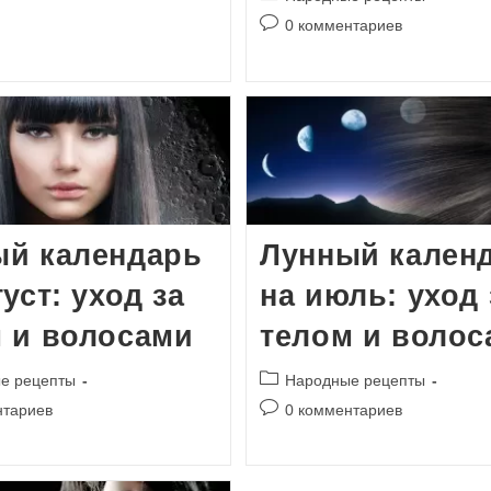
записи:
Комментарии
0 комментариев
к
записи:
ый календарь
Лунный кален
густ: уход за
на июль: уход 
 и волосами
телом и волос
Рубрика
е рецепты
Народные рецепты
записи:
и
Комментарии
нтариев
0 комментариев
к
записи: