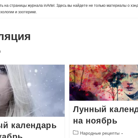
ь на страницы журнала inArtel. Здесь вы найдете не только материалы о хэн
хологии и эзотерике.
ляция
я
Лунный кален
на ноябрь
ый календарь
Рубрика
Народные рецепты
кабрь