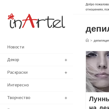
Перейти
Добро пожаловат
к
отношениях, пси
содержимому
депи
>
депиляци
Новости
Декор
Раскраски
Интересно
Лунн
Творчество
на де