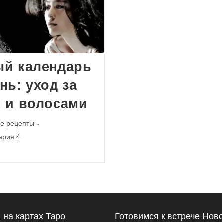
ый календарь
нь: уход за
 и волосами
е рецепты
и
ария 4
 на картах Таро
Готовимся к встрече Нов