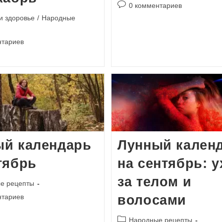
записи:
Комментарии
0 комментариев
к
и здоровье
/
Народные
записи:
и
нтариев
ый календарь
Лунный кален
тябрь
на сентябрь: у
за телом и
е рецепты
и
нтариев
волосами
Рубрика
Народные рецепты