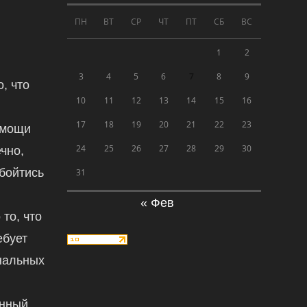
ПН
ВТ
СР
ЧТ
ПТ
СБ
ВС
1
2
3
4
5
6
7
8
9
, что
10
11
12
13
14
15
16
17
18
19
20
21
22
23
омощи
24
25
26
27
28
29
30
чно,
обойтись
31
« Фев
 то, что
ебует
нальных
енный