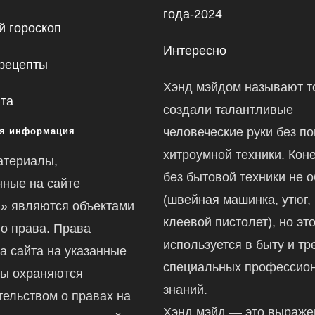
года-2024
 гороскоп
Интересно
рецепты
Хэнд мэйдом называют то
йта
создали талантливые
человеческие руки без п
я информация
хитроумной техники. Коне
атериалы,
без бытовой техники не 
ные на сайте
(швейная машинка, утюг,
ru» являются объектами
клеевой пистолет), но это
го права. Права
используется в быту и тр
а сайта на указанные
специальных профессио
ы охраняются
знаний.
тельством о правах на
Хэнд мэйд — это выраж