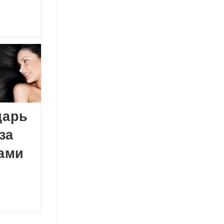
дарь
за
ами