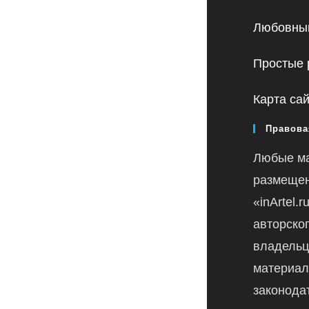
Любовный
Простые 
Карта са
Правова
Любые м
размещен
«inArtel.
авторско
владельц
материал
законода