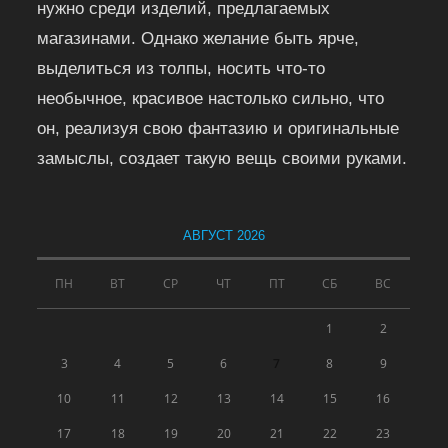
нужно среди изделий, предлагаемых
магазинами. Однако желание быть ярче,
выделиться из толпы, носить что-то
необычное, красивое настолько сильно, что
он, реализуя свою фантазию и оригинальные
замыслы, создает такую вещь своими руками.
АВГУСТ 2026
ПН
ВТ
СР
ЧТ
ПТ
СБ
ВС
1
2
3
4
5
6
7
8
9
10
11
12
13
14
15
16
17
18
19
20
21
22
23