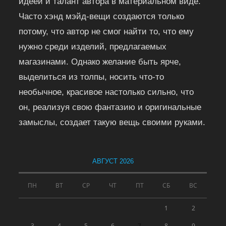
идеей и талант автора в материальном виде.
Часто хэнд мэйд-вещи создаются только
потому, что автор не смог найти то, что ему
нужно среди изделий, предлагаемых
магазинами. Однако желание быть ярче,
выделиться из толпы, носить что-то
необычное, красивое настолько сильно, что
он, реализуя свою фантазию и оригинальные
замыслы, создает такую вещь своими руками.
АВГУСТ 2026
ПН
ВТ
СР
ЧТ
ПТ
СБ
ВС
1
2
3
4
5
6
7
8
9