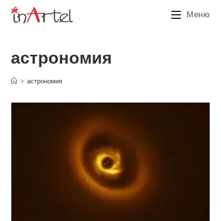
Перейти
Меню
к
содержимому
астрономия
>
астрономия