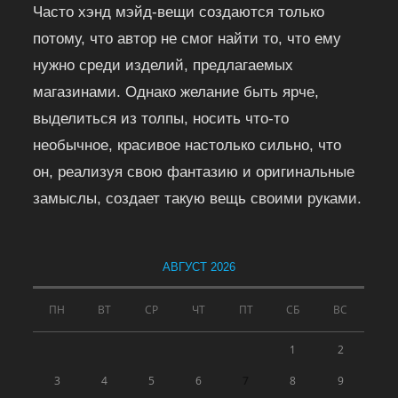
Часто хэнд мэйд-вещи создаются только
потому, что автор не смог найти то, что ему
нужно среди изделий, предлагаемых
магазинами. Однако желание быть ярче,
выделиться из толпы, носить что-то
необычное, красивое настолько сильно, что
он, реализуя свою фантазию и оригинальные
замыслы, создает такую вещь своими руками.
АВГУСТ 2026
ПН
ВТ
СР
ЧТ
ПТ
СБ
ВС
1
2
3
4
5
6
7
8
9