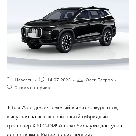
Рубрика
Запись
Автор
Новости
14.07.2025
Олег Петров
записи:
опубликована:
записи:
Комментарии
0 комментариев
к
записи:
Jetour Auto делает смелый вызов конкурентам,
выпуская на рынок свой новый гибридный
кроссовер X90 C-DM! Автомобиль уже доступен
для покупки в Китае в двух версиях: