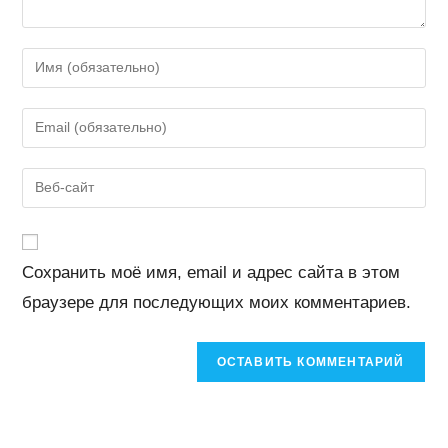
Введите
свое
имя
Введите
или
свой
имя
email-
Введите
пользователя,
адрес,
URL
чтобы
чтобы
вашего
прокомментировать
прокомментировать
веб-
Сохранить моё имя, email и адрес сайта в этом
сайта
браузере для последующих моих комментариев.
(необязательно)