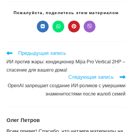
Подел
Пожалуйста, поделитесь этим материалом
этим
конте
Открывается
Открывается
Открывается
Открывается
в
в
в
в
новом
новом
новом
новом
окне
окне
окне
окне
Читать
Предыдущая запись
далее
ИИ против жары: кондиционер Mijia Pro Vertical 2HP –
статьи
спасение для вашего дома!
Следующая запись
OpenAI запрещает создание ИИ-роликов с умершими
знаменитостями после жалоб семей
Олег Петров
Всем привет! Спасибо, что читаете материалы на